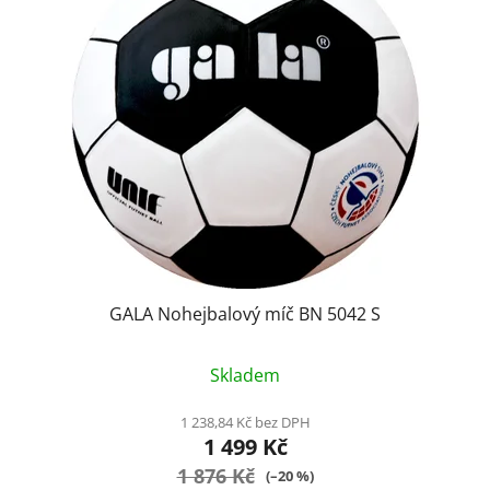
GALA Nohejbalový míč BN 5042 S
Průměrné
Skladem
hodnocení
produktu
1 238,84 Kč bez DPH
1 499 Kč
je
1 876 Kč
4,9
(–20 %)