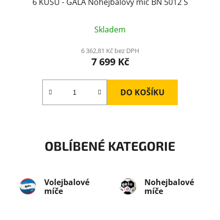
6 KUSŮ - GALA Nohejbalový míč BN 5012 S
Skladem
6 362,81 Kč bez DPH
7 699 Kč
DO KOŠÍKU
OBLÍBENÉ KATEGORIE
Volejbalové
Nohejbalové
míče
míče