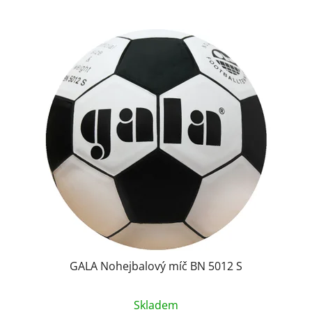
GALA Nohejbalový míč BN 5012 S
Průměrné
Skladem
hodnocení