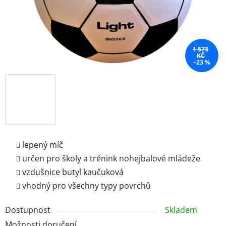
1 573
KČ
–23 %
lepený míč
určen pro školy a trénink nohejbalové mládeže
vzdušnice butyl kaučuková
vhodný pro všechny typy povrchů
Dostupnost
Skladem
Možnosti doručení