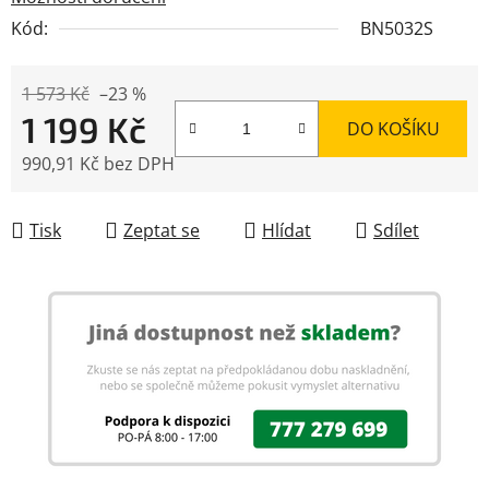
Kód:
BN5032S
1 573 Kč
–23 %
1 199 Kč
DO KOŠÍKU
990,91 Kč bez DPH
Měrná cena:
Tisk
Zeptat se
Hlídat
Sdílet