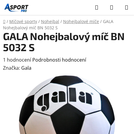
Přejít
Hledat
NÁKUP
na
KOŠÍK
obsah
Domů
/
Míčové sporty
/
Nohejbal
/
Nohejbalové míče
/
GALA
Nohejbalový míč BN 5032 S
GALA Nohejbalový míč BN
5032 S
Průměrné
1 hodnocení
Podrobnosti hodnocení
hodnocení
Značka:
Gala
produktu
je
5,0
z
5
hvězdiček.