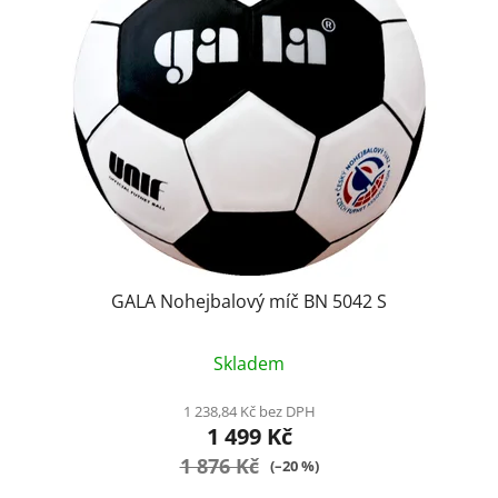
GALA Nohejbalový míč BN 5042 S
Průměrné
Skladem
hodnocení
produktu
1 238,84 Kč bez DPH
1 499 Kč
je
1 876 Kč
4,9
(–20 %)
z