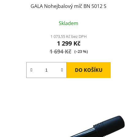
GALA Nohejbalový míč BN 5012 S
Průměrné
Skladem
hodnocení
produktu
1 073,55 Kč bez DPH
1 299 Kč
je
1 694 Kč
5,0
(–23 %)
z
5
DO KOŠÍKU
hvězdiček.