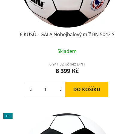
6 KUSŮ - GALA Nohejbalový míč BN 5042 S
Skladem
6 941,32 Kč bez DPH
8 399 Kč
DO KOŠÍKU
TIP