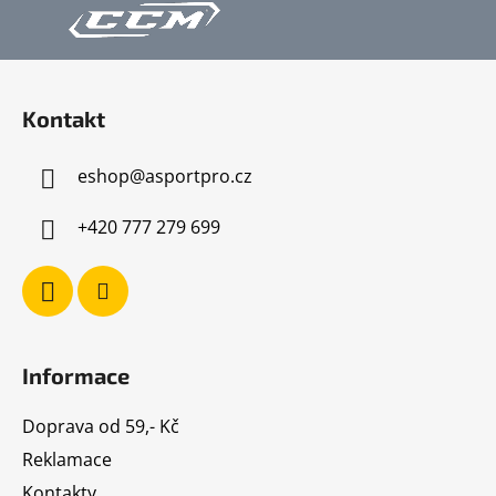
Z
á
Kontakt
p
a
eshop
@
asportpro.cz
t
í
+420 777 279 699
Informace
Doprava od 59,- Kč
Reklamace
Kontakty