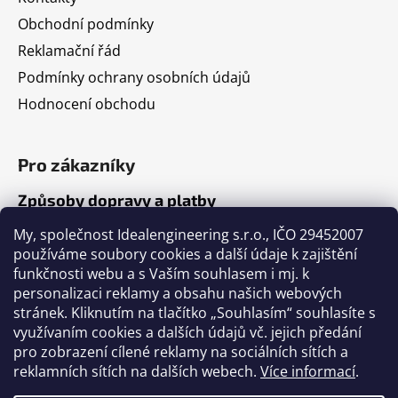
Obchodní podmínky
Reklamační řád
Podmínky ochrany osobních údajů
Hodnocení obchodu
Pro zákazníky
Způsoby dopravy a platby
Jak nakupovat
My, společnost Idealengineering s.r.o., IČO 29452007
používáme soubory cookies a další údaje k zajištění
funkčnosti webu a s Vaším souhlasem i mj. k
Články
personalizaci reklamy a obsahu našich webových
stránek. Kliknutím na tlačítko „Souhlasím“ souhlasíte s
Výběr volejbalového míče
využívaním cookies a dalších údajů vč. jejich předání
pro zobrazení cílené reklamy na sociálních sítích a
Výběr fotbalového míče
reklamních sítích na dalších webech.
Více informací
.
Tabulka velikostí míčů