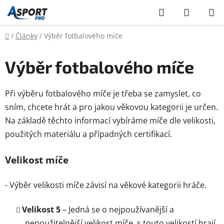
Přejít
Hledat
NÁKUP
na
KOŠÍK
obsah
Domů
/
Články
/
Výběr fotbalového míče
Výběr fotbalového míče
Při výběru fotbalového míče je třeba se zamyslet, co
sním, chcete hrát a pro jakou věkovou kategorii je určen.
Na základě těchto informací vybíráme míče dle velikosti,
použitých materiálu a případných certifikací.
Velikost míče
- Výběr velikosti míče závisí na věkové kategorii hráče.
Velikost 5
– Jedná se o nejpoužívanější a
nepoužitelnější velikost míče, s touto velikostí hrají