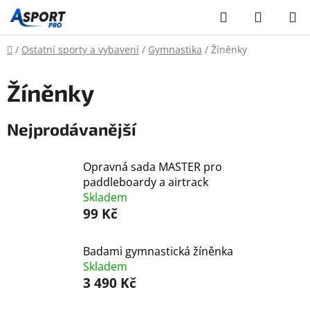
Přejít
Hledat
NÁKUP
na
KOŠÍK
obsah
Domů
/
Ostatní sporty a vybavení
/
Gymnastika
/
Žíněnky
Žíněnky
Nejprodávanější
Opravná sada MASTER pro
paddleboardy a airtrack
Skladem
99 Kč
Badami gymnastická žíněnka
Skladem
3 490 Kč