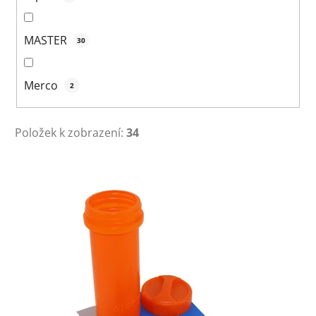
MASTER
30
Merco
2
Položek k zobrazení:
34
V
ý
p
i
s
p
r
o