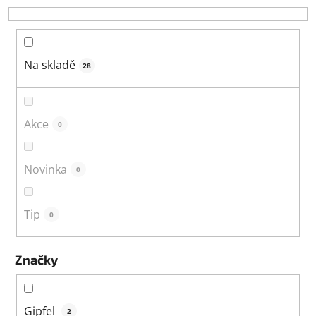
o
d
u
k
Na skladě
28
t
ů
Akce
0
Novinka
0
Tip
0
Značky
Gipfel
2