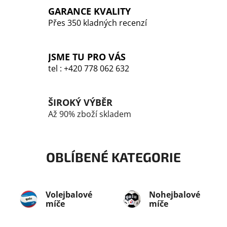
v
GARANCE KVALITY
k
Přes 350 kladných recenzí
y
v
ý
JSME TU PRO VÁS
p
tel : +420 778 062 632
i
s
u
ŠIROKÝ VÝBĚR
Až 90% zboží skladem
OBLÍBENÉ KATEGORIE
Volejbalové
Nohejbalové
míče
míče