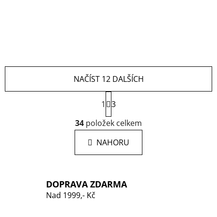
NAČÍST 12 DALŠÍCH
S
1
3
t
r
O
34
položek celkem
á
v
n
l
k
NAHORU
á
o
d
v
a
á
n
c
DOPRAVA ZDARMA
í
í
Nad 1999,- Kč
p
r