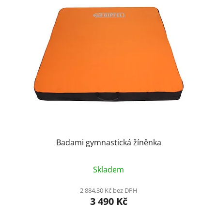
Badami gymnastická žíněnka
Skladem
2 884,30 Kč bez DPH
3 490 Kč