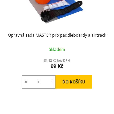
d
u
k
t
ů
Opravná sada MASTER pro paddleboardy a airtrack
Skladem
81,82 Kč bez DPH
99 Kč
DO KOŠÍKU