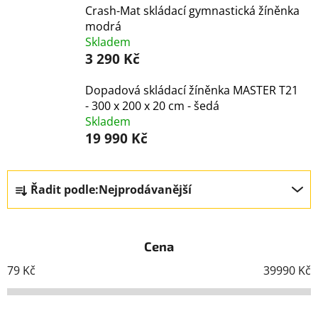
Crash-Mat skládací gymnastická žíněnka
modrá
Skladem
3 290 Kč
Dopadová skládací žíněnka MASTER T21
- 300 x 200 x 20 cm - šedá
Skladem
19 990 Kč
Ř
Řadit podle:
Nejprodávanější
a
z
e
Cena
n
í
79
Kč
39990
Kč
p
r