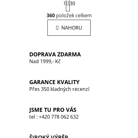
1
30
t
r
O
360
položek celkem
á
v
n
l
k
NAHORU
á
o
d
v
a
á
n
c
DOPRAVA ZDARMA
í
í
Nad 1999,- Kč
p
r
v
GARANCE KVALITY
k
Přes 350 kladných recenzí
y
v
ý
JSME TU PRO VÁS
p
tel : +420 778 062 632
i
s
u
ŠIROKÝ VÝBĚR