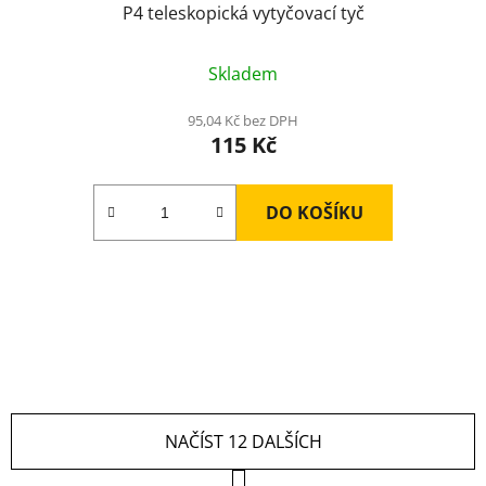
P4 teleskopická vytyčovací tyč
Průměrné
Skladem
hodnocení
produktu
95,04 Kč bez DPH
115 Kč
je
5,0
z
DO KOŠÍKU
5
hvězdiček.
NAČÍST 12 DALŠÍCH
S