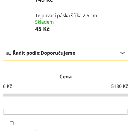
Tejpovací páska šířka 2,5 cm
Skladem
45 Kč
Ř
Řadit podle:
Doporučujeme
a
z
e
Cena
n
í
6
Kč
5180
Kč
p
r
o
d
u