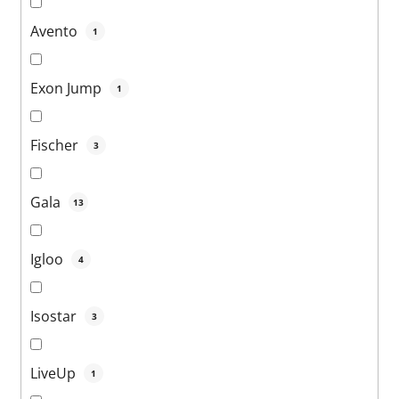
Avento
1
Exon Jump
1
Fischer
3
Gala
13
Igloo
4
Isostar
3
LiveUp
1