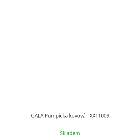
GALA Pumpička kovová - XX11009
Průměrné
Skladem
hodnocení