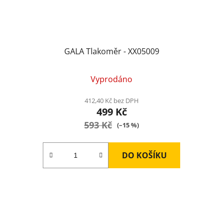
GALA Tlakoměr - XX05009
Průměrné
Vyprodáno
hodnocení
produktu
412,40 Kč bez DPH
499 Kč
je
593 Kč
5,0
(–15 %)
z
5
DO KOŠÍKU
hvězdiček.