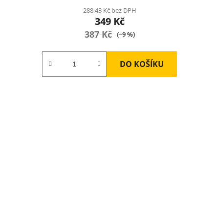
produktu
288,43 Kč bez DPH
349 Kč
je
387 Kč
2,0
(–9 %)
z
5
DO KOŠÍKU
hvězdiček.