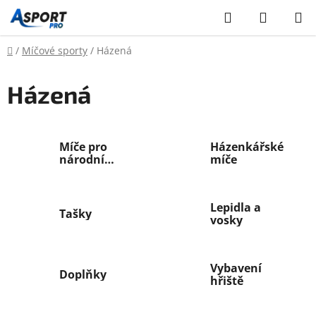
Přejít
Hledat
NÁKUP
na
KOŠÍK
obsah
Domů
/
Míčové sporty
/
Házená
Házená
Míče pro
Házenkářské
národní
míče
házenou
Lepidla a
Tašky
vosky
Vybavení
Doplňky
hřiště