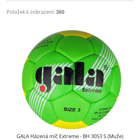
Položek k zobrazení:
360
V
ý
p
i
s
p
r
o
d
u
k
t
ů
GALA Házená míč Extreme - BH 3053 S (Muže)