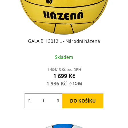
GALA BH 3012 L - Národní házená
Průměrné
Skladem
hodnocení
produktu
1 404,13 Kč bez DPH
1 699 Kč
je
1 936 Kč
4,0
(–12 %)
z
5
DO KOŠÍKU
hvězdiček.