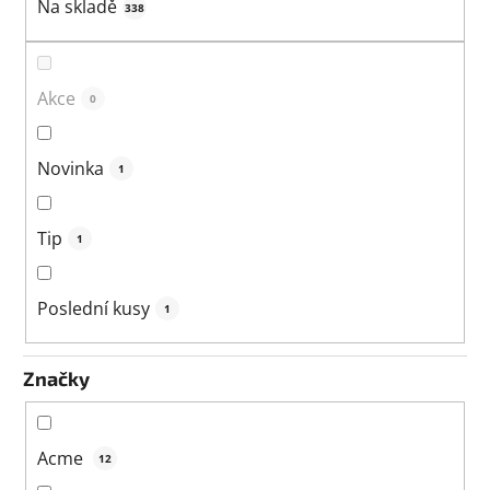
k
Na skladě
338
t
ů
Akce
0
Novinka
1
Tip
1
Poslední kusy
1
Značky
Acme
12