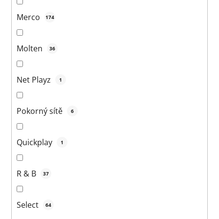
Merco
174
Molten
36
Net Playz
1
Pokorný sítě
6
Quickplay
1
R & B
37
Select
64