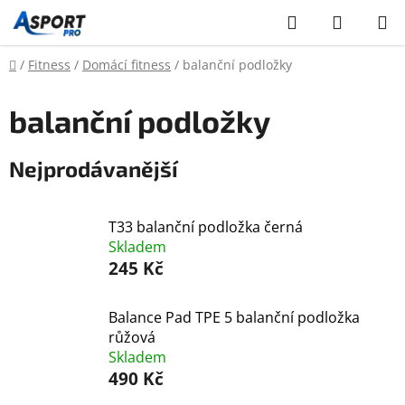
Přejít
Hledat
NÁKUP
na
KOŠÍK
obsah
Domů
/
Fitness
/
Domácí fitness
/
balanční podložky
balanční podložky
Nejprodávanější
T33 balanční podložka černá
Skladem
245 Kč
Balance Pad TPE 5 balanční podložka
růžová
Skladem
490 Kč