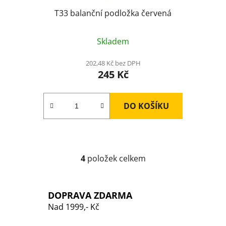
T33 balanční podložka červená
Skladem
202,48 Kč bez DPH
245 Kč
DO KOŠÍKU
4
položek celkem
O
v
l
DOPRAVA ZDARMA
á
Nad 1999,- Kč
d
a