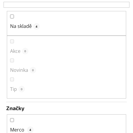
o
d
u
k
Na skladě
4
t
ů
Akce
0
Novinka
0
Tip
0
Značky
Merco
4