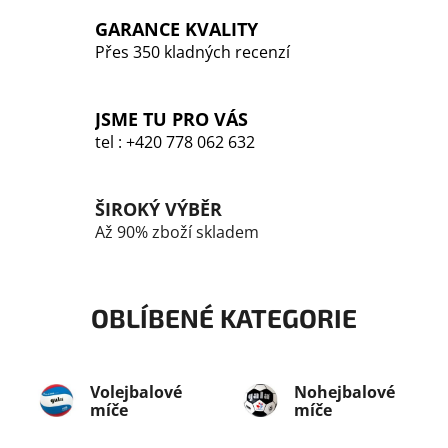
c
GARANCE KVALITY
í
p
Přes 350 kladných recenzí
r
v
k
JSME TU PRO VÁS
y
tel : +420 778 062 632
v
ý
p
ŠIROKÝ VÝBĚR
i
Až 90% zboží skladem
s
u
OBLÍBENÉ KATEGORIE
Volejbalové
Nohejbalové
míče
míče