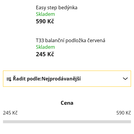
Easy step bedýnka
Skladem
590 Kč
T33 balanční podložka červená
Skladem
245 Kč
Ř
Řadit podle:
Nejprodávanější
a
z
e
Cena
n
í
245
Kč
590
Kč
p
r