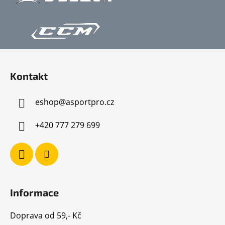
Z
á
Kontakt
p
a
eshop
@
asportpro.cz
t
í
+420 777 279 699
Informace
Doprava od 59,- Kč