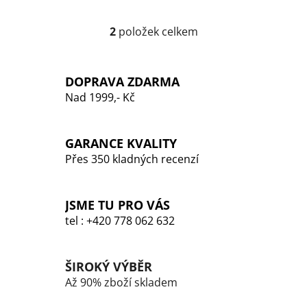
2
položek celkem
O
v
l
DOPRAVA ZDARMA
á
Nad 1999,- Kč
d
a
c
GARANCE KVALITY
í
p
Přes 350 kladných recenzí
r
v
k
JSME TU PRO VÁS
y
tel : +420 778 062 632
v
ý
p
ŠIROKÝ VÝBĚR
i
Až 90% zboží skladem
s