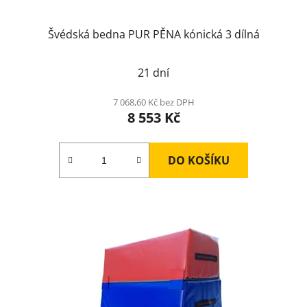
ů
Švédská bedna PUR PĚNA kónická 3 dílná
21 dní
7 068,60 Kč bez DPH
8 553 Kč
DO KOŠÍKU