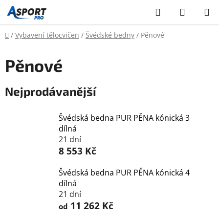
Přejít
Hledat
NÁKUP
na
KOŠÍK
obsah
Domů
/
Vybavení tělocvičen
/
Švédské bedny
/
Pěnové
Pěnové
Nejprodávanější
Švédská bedna PUR PĚNA kónická 3
dílná
21 dní
8 553 Kč
Švédská bedna PUR PĚNA kónická 4
dílná
21 dní
11 262 Kč
od