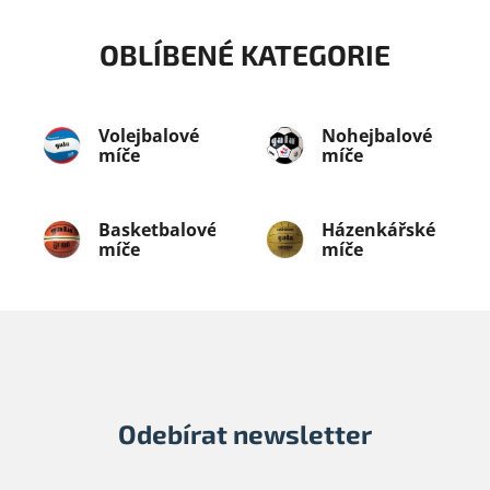
u
OBLÍBENÉ KATEGORIE
Volejbalové
Nohejbalové
míče
míče
Basketbalové
Házenkářské
míče
míče
Odebírat newsletter