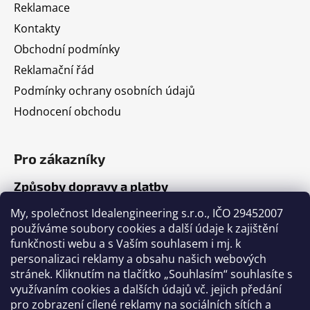
Reklamace
Kontakty
Obchodní podmínky
Reklamační řád
Podmínky ochrany osobních údajů
Hodnocení obchodu
Pro zákazníky
Způsoby dopravy a platby
Jak nakupovat
My, společnost Idealengineering s.r.o., IČO 29452007
používáme soubory cookies a další údaje k zajištění
funkčnosti webu a s Vaším souhlasem i mj. k
Články
personalizaci reklamy a obsahu našich webových
stránek. Kliknutím na tlačítko „Souhlasím“ souhlasíte s
Výběr volejbalového míče
využívaním cookies a dalších údajů vč. jejich předání
pro zobrazení cílené reklamy na sociálních sítích a
Výběr fotbalového míče