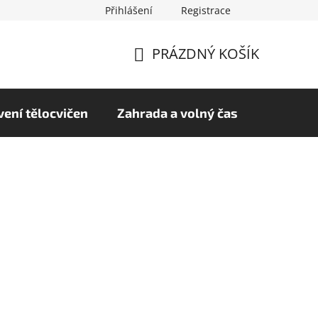
Přihlášení
Registrace
chrany osobních údajů
Hodnocení obchodu
PRÁZDNÝ KOŠÍK
NÁKUPNÍ
KOŠÍK
ení tělocvičen
Zahrada a volný čas