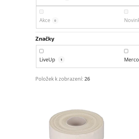
Akce
Novin
0
Značky
LiveUp
Merc
1
Položek k zobrazení:
26
V
ý
p
i
s
p