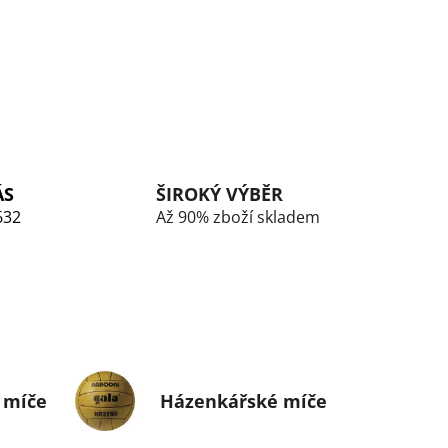
ÁS
ŠIROKÝ VÝBĚR
632
Až 90% zboží skladem
 míče
Házenkářské míče