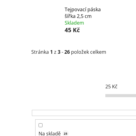
Tejpovací páska
šířka 2,5 cm
Skladem
45 Kč
Stránka
1
z
3
-
26
položek celkem
25
Kč
Na skladě
25