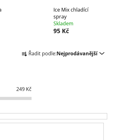
a
Ice Mix chladící
spray
Skladem
95 Kč
Ř
Řadit podle:
Nejprodávanější
a
z
e
n
í
249
Kč
p
r
o
d
u
k