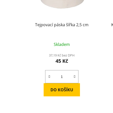
r
o
d
u
Tejpovací páska šířka 2,5 cm
k
t
ů
Skladem
37,19 Kč bez DPH
45 Kč
DO KOŠÍKU