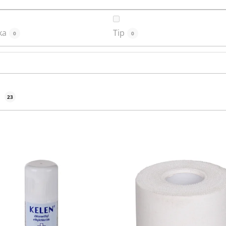
ka
Tip
0
0
o
23