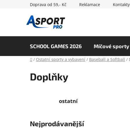
Přejít
Doprava od 59,- Kč
Reklamace
Kontakty
na
obsah
SCHOOL GAMES 2026
Míčové sporty
Domů
/
Ostatní sporty a vybavení
/
Baseball a Softball
/
Doplňky
ostatní
Nejprodávanější