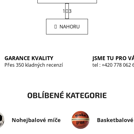
S
1
3
t
O
r
v
á
NAHORU
l
n
á
k
o
d
v
a
á
c
n
GARANCE KVALITY
JSME TU PRO V
í
í
Přes 350 kladných recenzí
tel : +420 778 062 
p
r
v
k
y
OBLÍBENÉ KATEGORIE
v
ý
p
i
Nohejbalové míče
Basketbalové
s
u