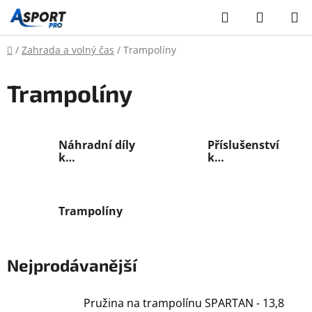
Přejít
Hledat
NÁKUP
na
KOŠÍK
obsah
Domů
/
Zahrada a volný čas
/
Trampolíny
Trampolíny
Náhradní díly
Příslušenství
k
k
trampolínám
trampolínám
Trampolíny
Nejprodávanější
Pružina na trampolínu SPARTAN - 13,8