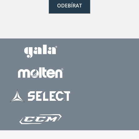
ODEBÍRAT
Z