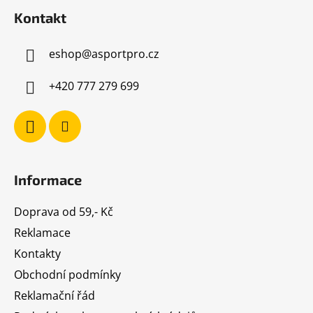
á
Kontakt
p
a
eshop
@
asportpro.cz
t
í
+420 777 279 699
Informace
Doprava od 59,- Kč
Reklamace
Kontakty
Obchodní podmínky
Reklamační řád