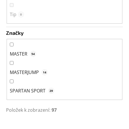
Tip
0
Značky
MASTER
54
MASTERJUMP
14
SPARTAN SPORT
29
Položek k zobrazení:
97
V