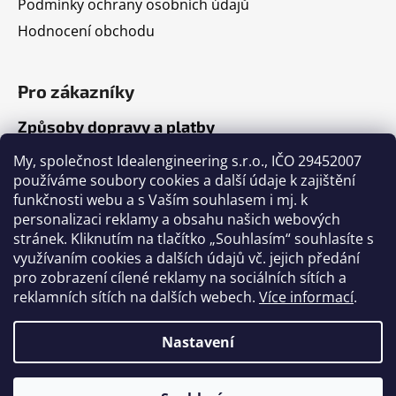
Podmínky ochrany osobních údajů
Hodnocení obchodu
Pro zákazníky
Způsoby dopravy a platby
Jak nakupovat
My, společnost Idealengineering s.r.o., IČO 29452007
používáme soubory cookies a další údaje k zajištění
funkčnosti webu a s Vaším souhlasem i mj. k
Články
personalizaci reklamy a obsahu našich webových
stránek. Kliknutím na tlačítko „Souhlasím“ souhlasíte s
Výběr volejbalového míče
využívaním cookies a dalších údajů vč. jejich předání
pro zobrazení cílené reklamy na sociálních sítích a
Výběr fotbalového míče
reklamních sítích na dalších webech.
Více informací
.
Tabulka velikostí míčů
Nastavení
Vytvořil Shoptet