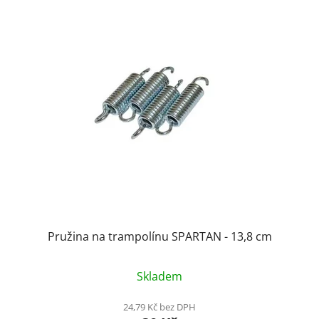
ý
p
i
s
p
r
o
d
u
k
t
ů
Pružina na trampolínu SPARTAN - 13,8 cm
Skladem
24,79 Kč bez DPH