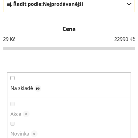
Řadit podle:
Nejprodávanější
a
z
e
Cena
n
í
29
Kč
22990
Kč
p
r
o
d
u
k
Na skladě
90
t
ů
Akce
0
Novinka
0