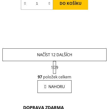
DO KOŠÍKU
NAČÍST 12 DALŠÍCH
S
1
9
t
r
O
97
položek celkem
á
v
n
l
k
NAHORU
á
o
d
v
a
á
n
c
DOPRAVA ZDARMA