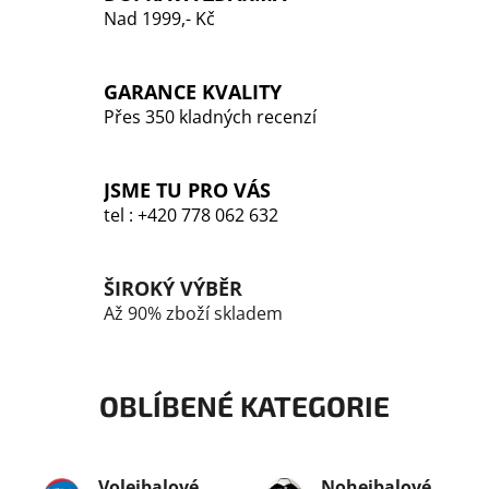
í
í
Nad 1999,- Kč
p
r
v
GARANCE KVALITY
k
Přes 350 kladných recenzí
y
v
ý
JSME TU PRO VÁS
p
tel : +420 778 062 632
i
s
u
ŠIROKÝ VÝBĚR
Až 90% zboží skladem
OBLÍBENÉ KATEGORIE
Volejbalové
Nohejbalové