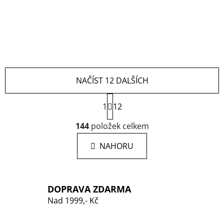
NAČÍST 12 DALŠÍCH
S
1
12
t
r
O
144
položek celkem
á
v
n
l
k
NAHORU
á
o
d
v
a
á
n
c
DOPRAVA ZDARMA
í
í
Nad 1999,- Kč
p
r