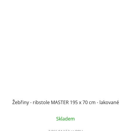
Žebřiny - ribstole MASTER 195 x 70 cm - lakované
Průměrné
Skladem
hodnocení
produktu