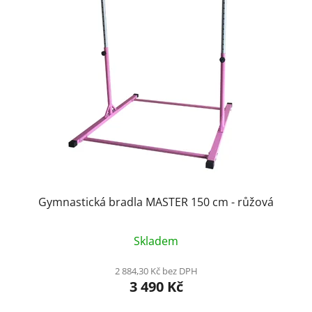
p
i
s
p
r
o
d
u
k
t
ů
Gymnastická bradla MASTER 150 cm - růžová
Skladem
2 884,30 Kč bez DPH
3 490 Kč