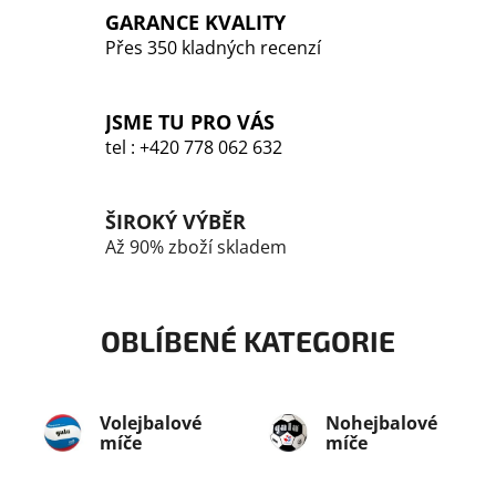
v
GARANCE KVALITY
k
Přes 350 kladných recenzí
y
v
ý
JSME TU PRO VÁS
p
tel : +420 778 062 632
i
s
u
ŠIROKÝ VÝBĚR
Až 90% zboží skladem
OBLÍBENÉ KATEGORIE
Volejbalové
Nohejbalové
míče
míče