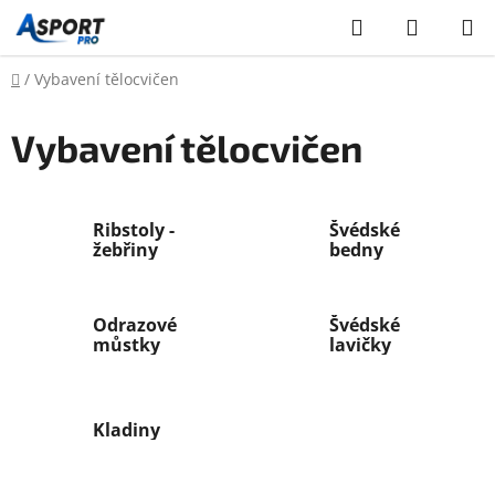
Přejít
Hledat
NÁKUP
na
KOŠÍK
obsah
Domů
/
Vybavení tělocvičen
Vybavení tělocvičen
Ribstoly -
Švédské
žebřiny
bedny
Odrazové
Švédské
můstky
lavičky
Kladiny