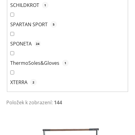
SCHILDKROT
1
SPARTAN SPORT
5
SPONETA
24
ThermoSoles&Gloves
1
XTERRA
2
Položek k zobrazení:
144
V
ý