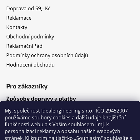
Doprava od 59,- Kč
Reklamace
Kontakty
Obchodní podmínky
Reklamační řád
Podmínky ochrany osobních údajů
Hodnocení obchodu
Pro zákazníky
Způsoby dopravy a platby
Jak nakupovat
My, společnost Idealengineering s.r.o., IČO 29452007
používáme soubory cookies a další údaje k zajištění
funkčnosti webu a s Vaším souhlasem i mj. k
Články
personalizaci reklamy a obsahu našich webových
stránek. Kliknutím na tlačítko „Souhlasím“ souhlasíte s