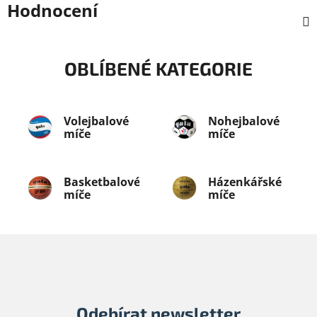
Hodnocení
OBLÍBENÉ KATEGORIE
Volejbalové
Nohejbalové
míče
míče
Basketbalové
Házenkářské
míče
míče
Odebírat newsletter