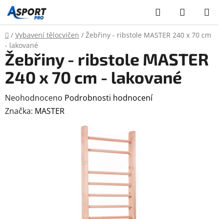
Přejít
Hledat
NÁKUP
na
KOŠÍK
obsah
Domů
/
Vybavení tělocvičen
/
Žebřiny - ribstole MASTER 240 x 70 cm
- lakované
Žebřiny - ribstole MASTER
240 x 70 cm - lakované
Průměrné
Neohodnoceno
Podrobnosti hodnocení
hodnocení
Značka:
MASTER
produktu
je
0,0
z
5
hvězdiček.