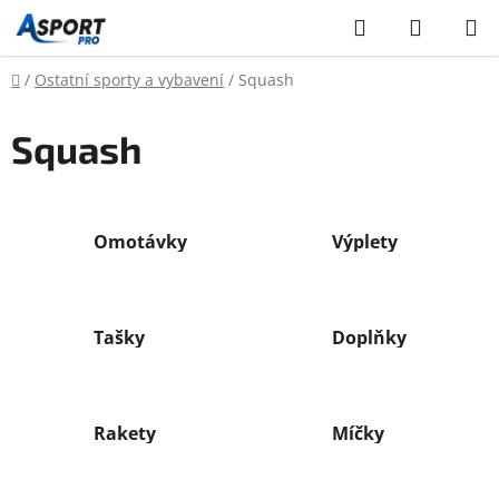
Přejít
Hledat
NÁKUP
na
KOŠÍK
obsah
Domů
/
Ostatní sporty a vybavení
/
Squash
Squash
Omotávky
Výplety
Tašky
Doplňky
Rakety
Míčky