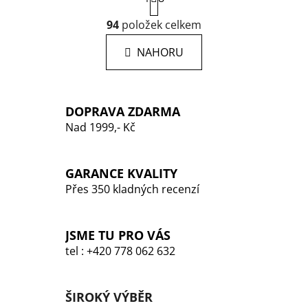
r
O
94
položek celkem
á
v
n
l
k
NAHORU
á
o
d
v
a
á
n
c
DOPRAVA ZDARMA
í
í
Nad 1999,- Kč
p
r
v
GARANCE KVALITY
k
Přes 350 kladných recenzí
y
v
ý
JSME TU PRO VÁS
p
tel : +420 778 062 632
i
s
u
ŠIROKÝ VÝBĚR