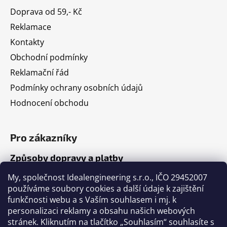
Doprava od 59,- Kč
Reklamace
Kontakty
Obchodní podmínky
Reklamační řád
Podmínky ochrany osobních údajů
Hodnocení obchodu
Pro zákazníky
Způsoby dopravy a platby
Jak nakupovat
My, společnost Idealengineering s.r.o., IČO 29452007
používáme soubory cookies a další údaje k zajištění
funkčnosti webu a s Vaším souhlasem i mj. k
Články
personalizaci reklamy a obsahu našich webových
stránek. Kliknutím na tlačítko „Souhlasím“ souhlasíte s