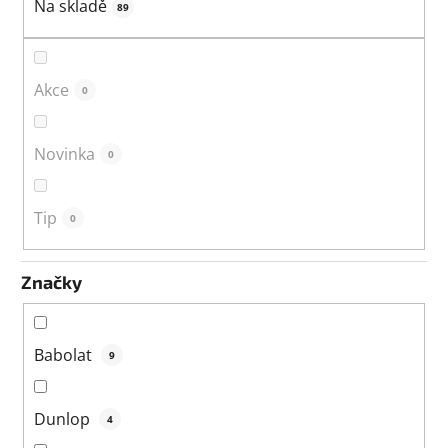
k
Na skladě
89
t
ů
Akce
0
Novinka
0
Tip
0
Značky
Babolat
9
Dunlop
4