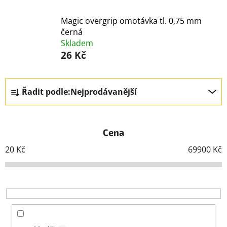
Magic overgrip omotávka tl. 0,75 mm
černá
Skladem
26 Kč
Ř
Řadit podle:
Nejprodávanější
a
z
e
Cena
n
í
20
Kč
69900
Kč
p
r
o
d
u