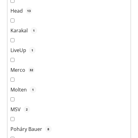
Head
13
Karakal
1
LiveUp
1
Merco
32
Molten
1
MSV
2
Poháry Bauer
8