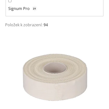
Signum Pro
21
Položek k zobrazení:
94
V
ý
p
i
s
p
r
o
d
u
k
t