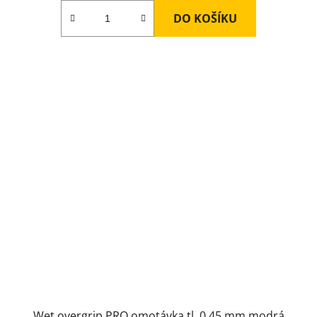
DO KOŠÍKU
Wet overgrip PRO omotávka tl. 0,45 mm modrá