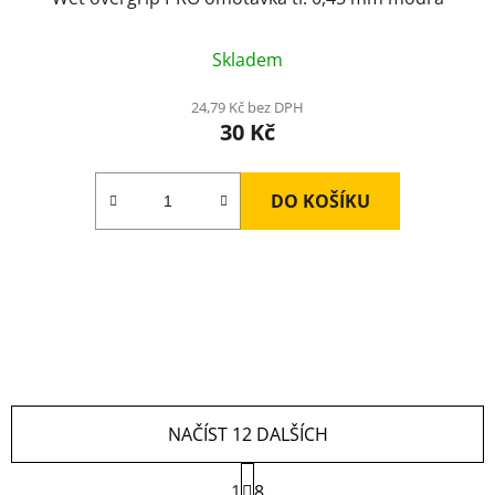
Skladem
24,79 Kč bez DPH
30 Kč
DO KOŠÍKU
NAČÍST 12 DALŠÍCH
S
1
8
t