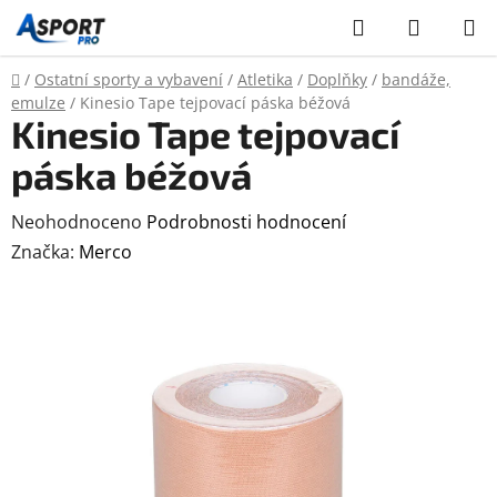
Přejít
Hledat
NÁKUP
na
KOŠÍK
obsah
Domů
/
Ostatní sporty a vybavení
/
Atletika
/
Doplňky
/
bandáže,
emulze
/
Kinesio Tape tejpovací páska béžová
Kinesio Tape tejpovací
páska béžová
Průměrné
Neohodnoceno
Podrobnosti hodnocení
hodnocení
Značka:
Merco
produktu
je
0,0
z
5
hvězdiček.