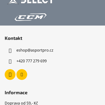
Z
á
Kontakt
p
a
eshop
@
asportpro.cz
t
í
+420 777 279 699
Informace
Doprava od 59,- Kč