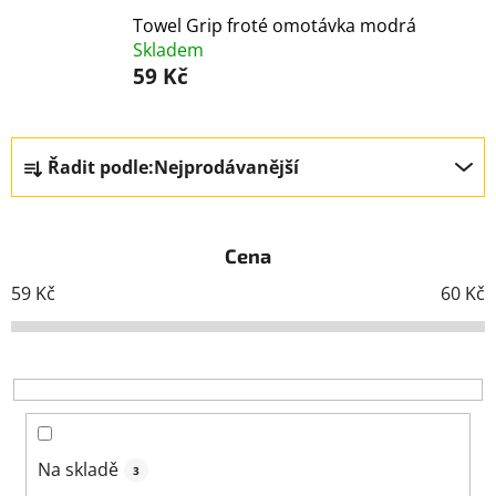
Towel Grip froté omotávka modrá
Skladem
59 Kč
Ř
Řadit podle:
Nejprodávanější
a
z
e
Cena
n
í
59
Kč
60
Kč
p
r
o
d
u
k
Na skladě
3
t