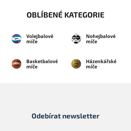
u
OBLÍBENÉ KATEGORIE
Volejbalové
Nohejbalové
míče
míče
Basketbalové
Házenkářské
míče
míče
Odebírat newsletter