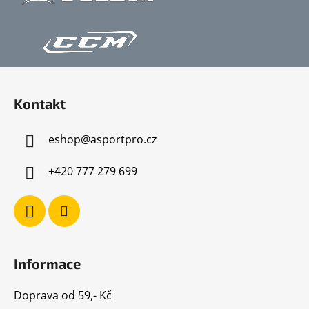
Z
á
Kontakt
p
a
eshop
@
asportpro.cz
t
í
+420 777 279 699
Informace
Doprava od 59,- Kč