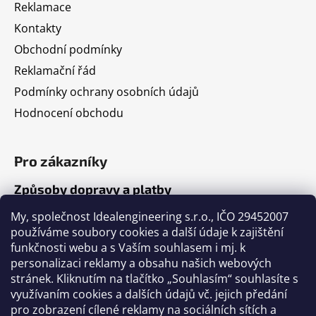
Reklamace
Kontakty
Obchodní podmínky
Reklamační řád
Podmínky ochrany osobních údajů
Hodnocení obchodu
Pro zákazníky
Způsoby dopravy a platby
Jak nakupovat
My, společnost Idealengineering s.r.o., IČO 29452007
používáme soubory cookies a další údaje k zajištění
funkčnosti webu a s Vaším souhlasem i mj. k
Články
personalizaci reklamy a obsahu našich webových
stránek. Kliknutím na tlačítko „Souhlasím“ souhlasíte s
Výběr volejbalového míče
využívaním cookies a dalších údajů vč. jejich předání
pro zobrazení cílené reklamy na sociálních sítích a
Výběr fotbalového míče