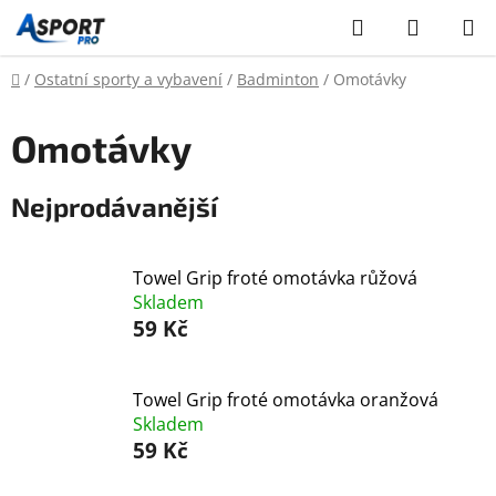
Přejít
Hledat
NÁKUP
na
KOŠÍK
obsah
Domů
/
Ostatní sporty a vybavení
/
Badminton
/
Omotávky
Omotávky
Nejprodávanější
Towel Grip froté omotávka růžová
Skladem
59 Kč
Towel Grip froté omotávka oranžová
Skladem
59 Kč