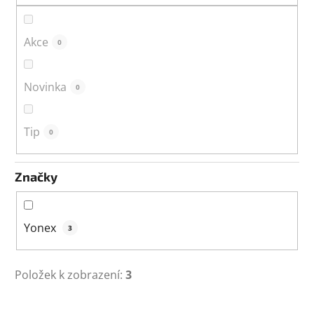
ů
Akce
0
Novinka
0
Tip
0
Značky
Yonex
3
Položek k zobrazení:
3