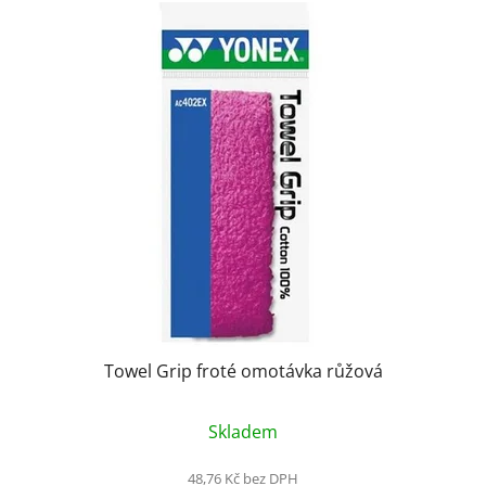
V
ý
p
i
s
p
r
o
d
u
k
t
ů
Towel Grip froté omotávka růžová
Skladem
48,76 Kč bez DPH