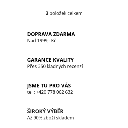
3
položek celkem
O
v
l
DOPRAVA ZDARMA
á
Nad 1999,- Kč
d
a
c
GARANCE KVALITY
í
p
Přes 350 kladných recenzí
r
v
k
JSME TU PRO VÁS
y
tel : +420 778 062 632
v
ý
p
ŠIROKÝ VÝBĚR
i
Až 90% zboží skladem
s