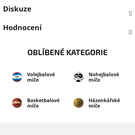
Diskuze
Hodnocení
OBLÍBENÉ KATEGORIE
Volejbalové
Nohejbalové
míče
míče
Basketbalové
Házenkářské
míče
míče