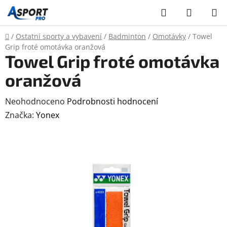
Přejít
Hledat
NÁKUP
na
KOŠÍK
obsah
Domů
/
Ostatní sporty a vybavení
/
Badminton
/
Omotávky
/
Towel
Grip froté omotávka oranžová
Towel Grip froté omotávka
oranžová
Průměrné
Neohodnoceno
Podrobnosti hodnocení
hodnocení
Značka:
Yonex
produktu
je
0,0
z
5
hvězdiček.