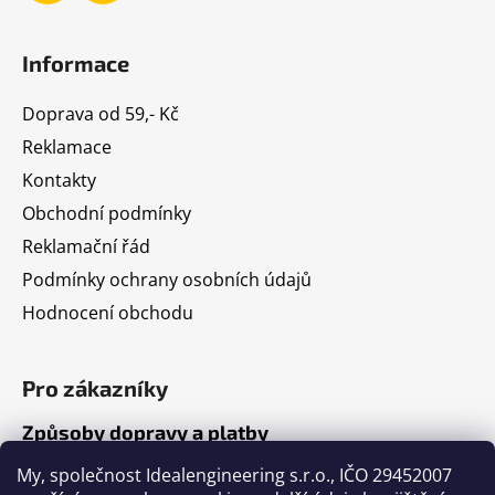
Informace
Doprava od 59,- Kč
Reklamace
Kontakty
Obchodní podmínky
Reklamační řád
Podmínky ochrany osobních údajů
Hodnocení obchodu
Pro zákazníky
Způsoby dopravy a platby
Jak nakupovat
My, společnost Idealengineering s.r.o., IČO 29452007