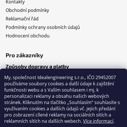
Kontakty
Obchodní podmínky
Reklamační řád
Podmínky ochrany osobních údajů
Hodnocení obchodu
Pro zákazníky
Způsoby dopravy a platby
Jak nakupovat
My, společnost Idealengineering s.r.o., IČO 29452007
používáme soubory cookies a další údaje k zajištění
funkčnosti webu a s Vaším souhlasem i mj. k
Články
personalizaci reklamy a obsahu našich webových
stránek. Kliknutím na tlačítko „Souhlasím“ souhlasíte s
Výběr volejbalového míče
využívaním cookies a dalších údajů vč. jejich předání
pro zobrazení cílené reklamy na sociálních sítích a
Výběr fotbalového míče
reklamních sítích na dalších webech.
Více informací
.
Tabulka velikostí míčů