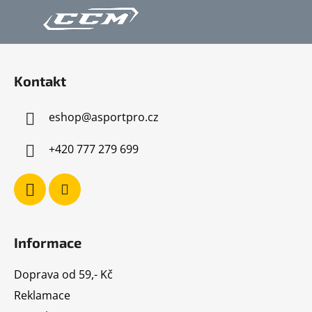
Z
á
Kontakt
p
a
eshop
@
asportpro.cz
t
í
+420 777 279 699
Informace
Doprava od 59,- Kč
Reklamace