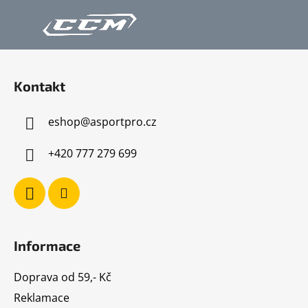
Z
á
Kontakt
p
a
eshop
@
asportpro.cz
t
í
+420 777 279 699
Informace
Doprava od 59,- Kč
Reklamace