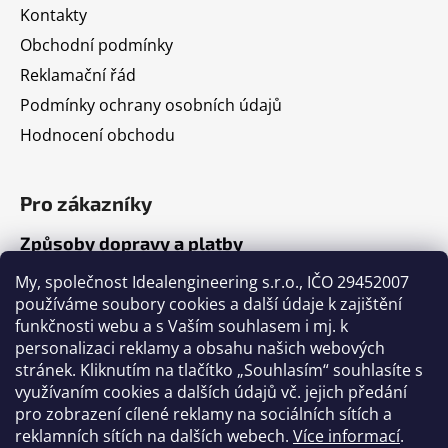
Kontakty
Obchodní podmínky
Reklamační řád
Podmínky ochrany osobních údajů
Hodnocení obchodu
Pro zákazníky
Způsoby dopravy a platby
Jak nakupovat
My, společnost Idealengineering s.r.o., IČO 29452007
používáme soubory cookies a další údaje k zajištění
funkčnosti webu a s Vaším souhlasem i mj. k
Články
personalizaci reklamy a obsahu našich webových
stránek. Kliknutím na tlačítko „Souhlasím“ souhlasíte s
Výběr volejbalového míče
využívaním cookies a dalších údajů vč. jejich předání
pro zobrazení cílené reklamy na sociálních sítích a
Výběr fotbalového míče
reklamních sítích na dalších webech.
Více informací
.
Tabulka velikostí míčů