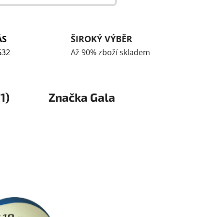
ÁS
ŠIROKÝ VÝBĚR
632
Až 90% zboží skladem
1)
Značka
Gala