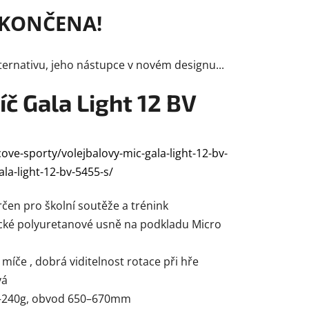
KONČENA!
ernativu, jeho nástupce v novém designu...
č Gala Light 12 BV
ve-sporty/volejbalovy-mic-gala-light-12-bv-
la-light-12-bv-5455-s/
rčen pro školní soutěže a trénink
ické polyuretanové usně na podkladu Micro
 míče , dobrá viditelnost rotace při hře
vá
–240g, obvod 650–670mm