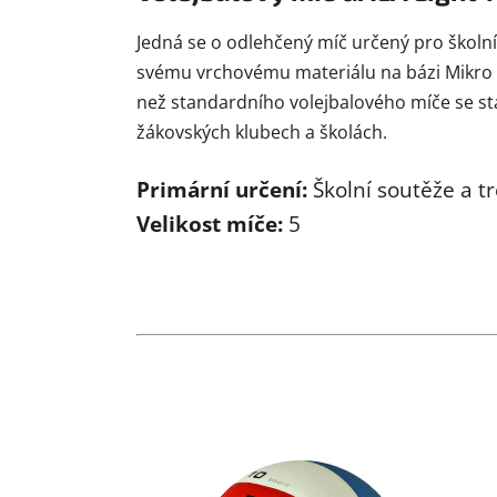
Jedná se o odlehčený míč určený pro školní
svému vrchovému materiálu na bázi Mikro fi
než standardního volejbalového míče se sta
žákovských klubech a školách.
Primární určení:
Školní soutěže a t
Velikost míče:
5