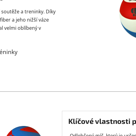
 soutěže a treninky. Díky
ber a jeho nižší váze
l velmi oblíbený v
réninky
Klíčové vlastnosti 
Odlehčený míč, který je určen