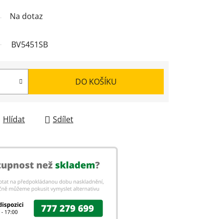
Na dotaz
BV5451SB
DO KOŠÍKU
Hlídat
Sdílet