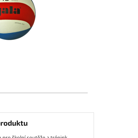
produktu
 pro školní soutěže a trénink