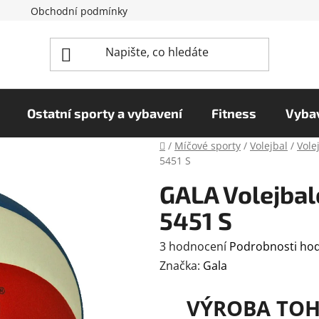
Obchodní podmínky
Reklamační řád
Podmínky o
Ostatní sporty a vybavení
Fitness
Vybav
Domů
/
Míčové sporty
/
Volejbal
/
Vole
5451 S
GALA Volejbalo
5451 S
Průměrné
3 hodnocení
Podrobnosti ho
hodnocení
Značka:
Gala
produktu
VÝROBA TOH
je