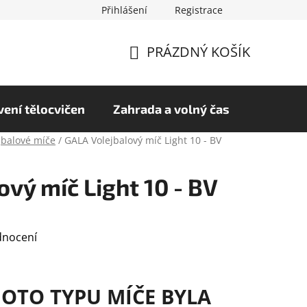
Přihlášení
Registrace
chrany osobních údajů
Hodnocení obchodu
PRÁZDNÝ KOŠÍK
NÁKUPNÍ
KOŠÍK
ení tělocvičen
Zahrada a volný čas
jbalové míče
/
GALA Volejbalový míč Light 10 - BV
vý míč Light 10 - BV
dnocení
OTO TYPU MÍČE BYLA