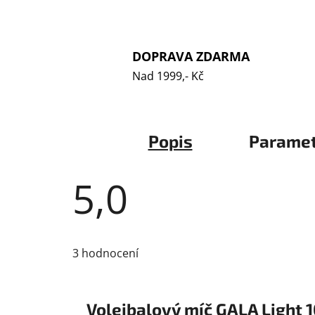
DOPRAVA ZDARMA
Nad 1999,- Kč
Popis
Parame
5,0
Průměrné
hodnocení
3 hodnocení
produktu
je
5,0
z
5
Volejbalový míč GALA Light 
hvězdiček.