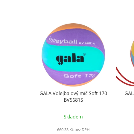
GALA Volejbalový míč Soft 170
GAL
BV5681S
Průměrné
Skladem
hodnocení
produktu
660,33 Kč bez DPH