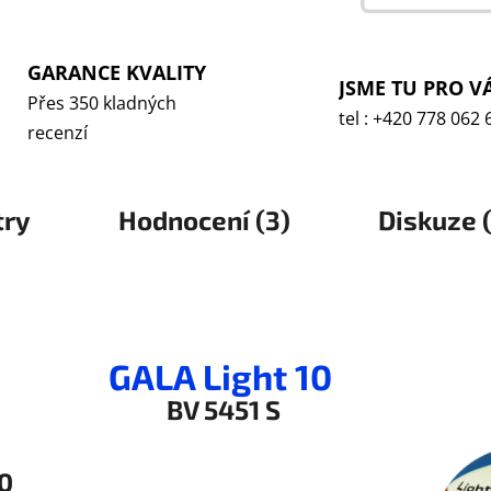
GARANCE KVALITY
JSME TU PRO V
Přes 350 kladných
tel : +420 778 062 
recenzí
try
Hodnocení (3)
Diskuze (
GALA Light 10
BV 5451 S
10