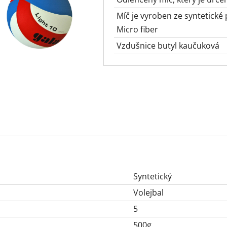
Míč je vyroben ze syntetick
Micro fiber
Vzdušnice butyl kaučuková
Syntetický
Volejbal
5
500g