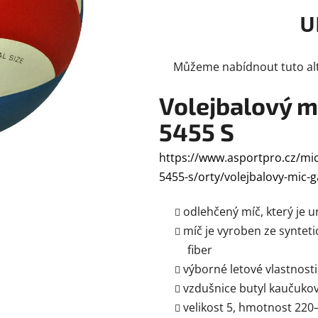
5,0
U
z
5
hvězdiček.
Můžeme nabídnout tuto alt
Volejbalový mí
5455 S
https://www.asportpro.cz/mico
5455-s/orty/volejbalovy-mic-ga
odlehčený míč, který je u
míč je vyroben ze syntet
fiber
výborné letové vlastnosti
vzdušnice butyl kaučuko
velikost 5,
hmotnost 220