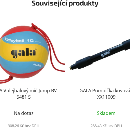
Související produkty
A Volejbalový míč Jump BV
GALA Pumpička kovová
5481 S
XX11009
Průměrné
Průměrné
Na dotaz
Skladem
hodnocení
hodnocení
produktu
produktu
908,26 Kč bez DPH
288,43 Kč bez DPH