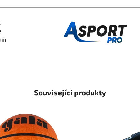
al
g
0mm
Související produkty