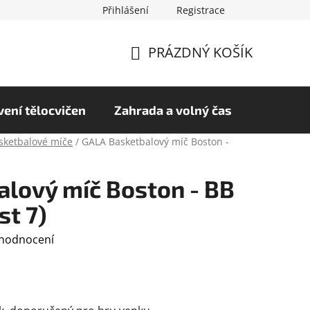
Přihlášení
Registrace
chrany osobních údajů
Hodnocení obchodu
PRÁZDNÝ KOŠÍK
NÁKUPNÍ
KOŠÍK
ení tělocvičen
Zahrada a volný čas
sketbalové míče
/
GALA Basketbalový míč Boston -
lový míč Boston - BB
st 7)
 hodnocení