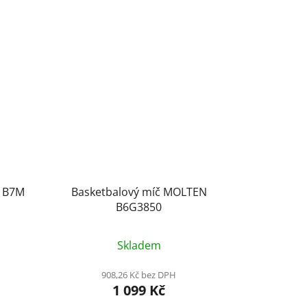
N B7M
Basketbalový míč MOLTEN
B6G3850
Skladem
908,26 Kč bez DPH
1 099 Kč