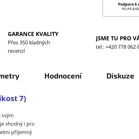
GARANCE KVALITY
JSME TU PRO V
Přes 350 kladných
tel : +420 778 062 
recenzí
metry
Hodnocení
Diskuze
ikost 7)
y svým
je vhodný i pro
velmi příjemný