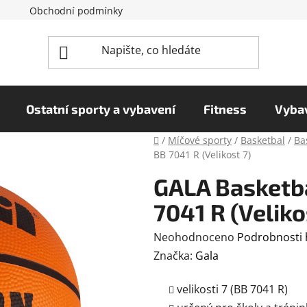
Obchodní podmínky
Reklamační řád
Podmínky o
Ostatní sporty a vybavení
Fitness
Vybav
Domů
/
Míčové sporty
/
Basketbal
/
Ba
BB 7041 R (Velikost 7)
GALA Basketba
7041 R (Veliko
Průměrné
Neohodnoceno
Podrobnosti
hodnocení
Značka:
Gala
produktu
velikosti 7 (BB 7041 R)
je