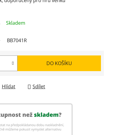
nk, doporučený pro hru venku
Skladem
BB7041R
DO KOŠÍKU
Hlídat
Sdílet