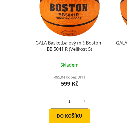
GALA Basketbalový míč Boston -
GALA
BB 5041 R (Velikost 5)
Průměrné
Skladem
hodnocení
produktu
495,04 Kč bez DPH
599 Kč
je
4,0
z
5
hvězdiček.
DO KOŠÍKU