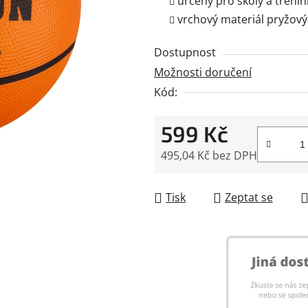
určený pro školy a tréni
0,0
vrchový materiál pryžový
z
5
Dostupnost
hvězdiček.
Možnosti doručení
Kód:
599 Kč
495,04 Kč bez DPH
Měrná cena:
Tisk
Zeptat se