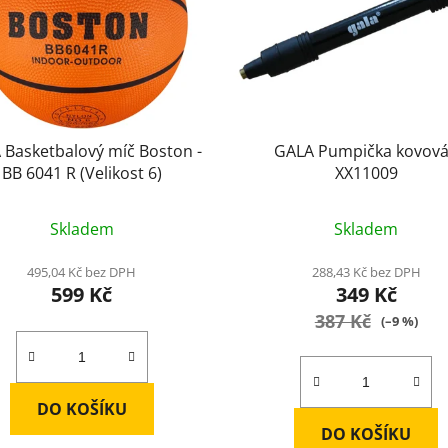
 Basketbalový míč Boston -
GALA Pumpička kovová
BB 6041 R (Velikost 6)
XX11009
Průměrné
Průměrné
Skladem
Skladem
hodnocení
hodnocení
produktu
produktu
495,04 Kč bez DPH
288,43 Kč bez DPH
599 Kč
349 Kč
je
je
5,0
387 Kč
2,0
(–9 %)
z
z
5
5
hvězdiček.
hvězdiček.
DO KOŠÍKU
DO KOŠÍKU