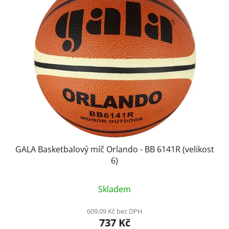
GALA Basketbalový míč Orlando - BB 6141R (velikost
6)
Průměrné
Skladem
hodnocení
produktu
609,09 Kč bez DPH
737 Kč
je