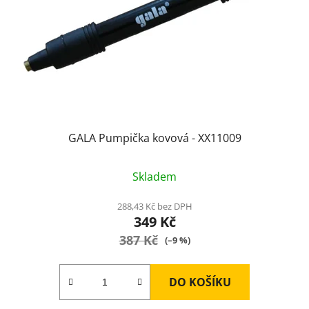
GALA Pumpička kovová - XX11009
Průměrné
Skladem
hodnocení
produktu
288,43 Kč bez DPH
349 Kč
je
387 Kč
2,0
(–9 %)
z
5
DO KOŠÍKU
hvězdiček.