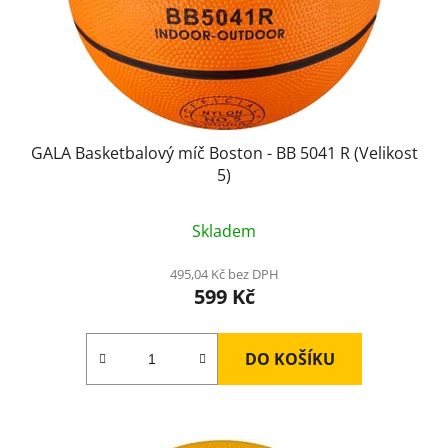
GALA Basketbalový míč Boston - BB 5041 R (Velikost
5)
Průměrné
Skladem
hodnocení
produktu
495,04 Kč bez DPH
599 Kč
je
4,0
z
DO KOŠÍKU
5
hvězdiček.