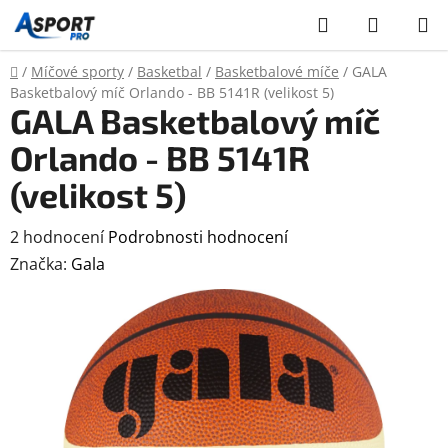
Přejít
Hledat
NÁKUP
na
KOŠÍK
obsah
Domů
/
Míčové sporty
/
Basketbal
/
Basketbalové míče
/
GALA
Basketbalový míč Orlando - BB 5141R (velikost 5)
GALA Basketbalový míč
Orlando - BB 5141R
(velikost 5)
Průměrné
2 hodnocení
Podrobnosti hodnocení
hodnocení
Značka:
Gala
produktu
je
5,0
z
5
hvězdiček.