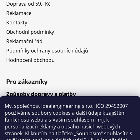
Doprava od 59,- Kč
Reklamace
Kontakty
Obchodní podmínky
Reklamační řád
Podmínky ochrany osobních údajů
Hodnocení obchodu
Pro zákazníky
Způsoby dopravy a platby
Jak nakupovat
My, společnost Idealengineering s.r.o., IČO 29452007
používáme soubory cookies a další údaje k zajištění
funkčnosti webu a s Vaším souhlasem i mj. k
Články
personalizaci reklamy a obsahu našich webových
stránek. Kliknutím na tlačítko „Souhlasím“ souhlasíte s
Výběr volejbalového míče