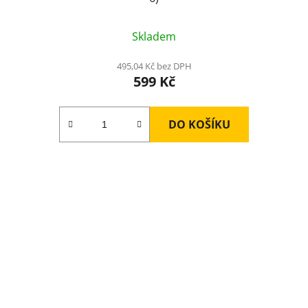
Průměrné
Skladem
hodnocení
produktu
495,04 Kč bez DPH
599 Kč
je
5,0
z
DO KOŠÍKU
5
hvězdiček.