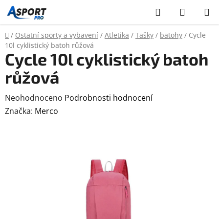
Přejít
Hledat
NÁKUP
na
KOŠÍK
obsah
Domů
/
Ostatní sporty a vybavení
/
Atletika
/
Tašky
/
batohy
/
Cycle
10l cyklistický batoh růžová
Cycle 10l cyklistický batoh
růžová
Průměrné
Neohodnoceno
Podrobnosti hodnocení
hodnocení
Značka:
Merco
produktu
je
0,0
z
5
hvězdiček.