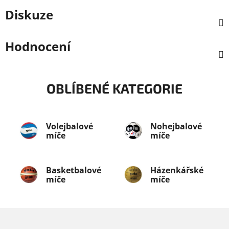
Diskuze
Hodnocení
OBLÍBENÉ KATEGORIE
Volejbalové
Nohejbalové
míče
míče
Basketbalové
Házenkářské
míče
míče