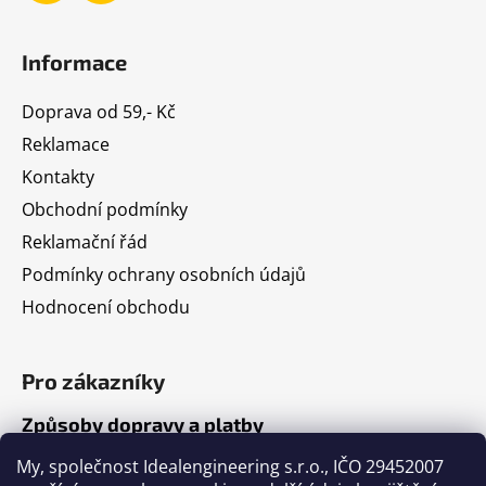
Informace
Doprava od 59,- Kč
Reklamace
Kontakty
Obchodní podmínky
Reklamační řád
Podmínky ochrany osobních údajů
Hodnocení obchodu
Pro zákazníky
Způsoby dopravy a platby
Jak nakupovat
My, společnost Idealengineering s.r.o., IČO 29452007