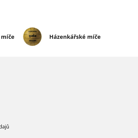
 míče
Házenkářské míče
dajů