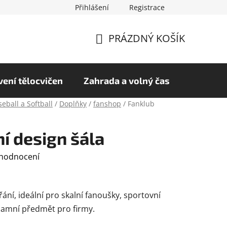
Přihlášení
Registrace
chrany osobních údajů
Hodnocení obchodu
PRÁZDNÝ KOŠÍK
NÁKUPNÍ
KOŠÍK
ení tělocvičen
Zahrada a volný čas
eball a Softball
/
Doplňky
/
fanshop
/
Fanklub
í design šála
 hodnocení
ání, ideální pro skalní fanoušky, sportovní
eklamní předmět pro firmy.