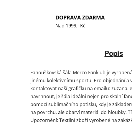
DOPRAVA ZDARMA
Nad 1999,- Kč
Popis
Fanouškovská šála Merco Fanklub je vyrobená ze
jinému kolektivnímu sportu. Pro objednání a 
kontaktovat naší grafičku na emailu: zuzana.j
navrhnout, je šála ideální nejen pro skalní fan
pomocí sublimačního potisku, kdy je základem
na povrchu, ale obarví materiál do hloubky. Tí
Upozornění: Textilní zboží vyrobené na zakázku