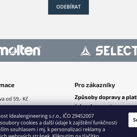
ODEBÍRAT
rmace
Pro zákazníky
Způsoby dopravy a pla
a od 59,- Kč
Jak nakupovat
mace
ost Idealengineering s.r.o., IČO 29452007
ty
S
oubory cookies a další údaje k zajištění funkčnosti
dní podmínky
ším souhlasem i mj. k personalizaci reklamy a
ační řád
ch webových stránek. Kliknutím na tlačítko