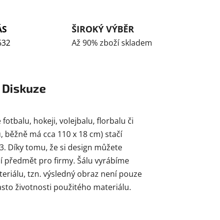
ÁS
ŠIROKÝ VÝBĚR
632
Až 90% zboží skladem
Diskuze
tbalu, hokeji, volejbalu, florbalu či
, běžně má cca 110 x 18 cm) stačí
3. Díky tomu, že si design můžete
mní předmět pro firmy. Šálu vyrábíme
eriálu, tzn. výsledný obraz není pouze
často životnosti použitého materiálu.