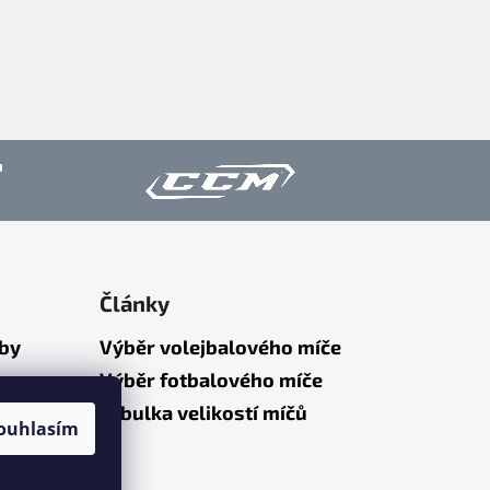
Články
tby
Výběr volejbalového míče
Výběr fotbalového míče
Tabulka velikostí míčů
ouhlasím