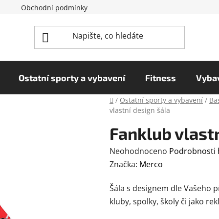
Obchodní podmínky
Reklamační řád
Podmínky o
Ostatní sporty a vybavení
Fitness
Vybav
Domů
/
Ostatní sporty a vybavení
/
Bas
vlastní design šála
Fanklub vlastn
Průměrné
Neohodnoceno
Podrobnosti
hodnocení
Značka:
Merco
produktu
Šála s designem dle Vašeho př
je
kluby, spolky, školy či jako r
0,0
z