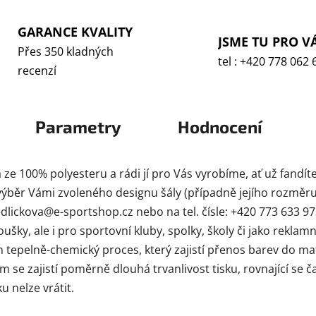
GARANCE KVALITY
JSME TU PRO V
Přes 350 kladných
tel : +420 778 062 
recenzí
Parametry
Hodnocení
 100% polyesteru a rádi jí pro Vás vyrobíme, ať už fandíte fo
výběr Vámi zvoleného designu šály (případně jejího rozměru
edlickova@e-sportshop.cz nebo na tel. čísle: +420 773 633 97
oušky, ale i pro sportovní kluby, spolky, školy či jako rekla
 tepelně-chemický proces, který zajistí přenos barev do mat
m se zajistí poměrně dlouhá trvanlivost tisku, rovnající se 
 nelze vrátit.