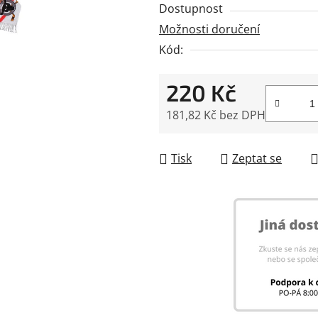
Dostupnost
5
Možnosti doručení
hvězdiček.
Kód:
220 Kč
181,82 Kč bez DPH
Měrná cena:
Tisk
Zeptat se