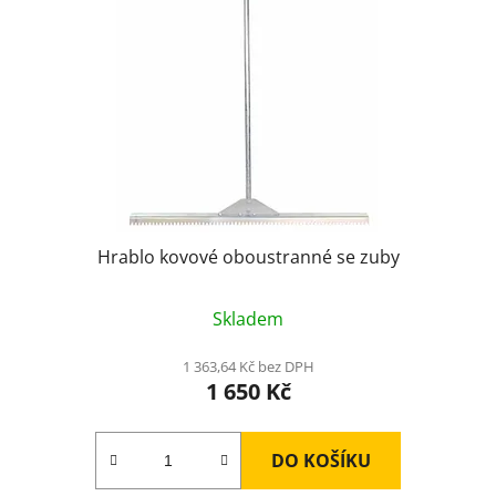
p
r
o
d
u
k
t
ů
Hrablo kovové oboustranné se zuby
Skladem
1 363,64 Kč bez DPH
1 650 Kč
DO KOŠÍKU