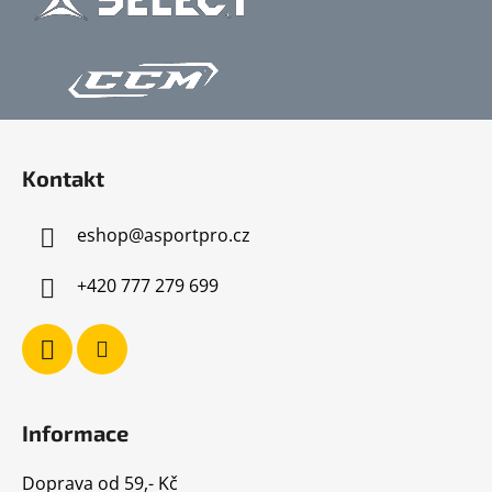
Z
á
Kontakt
p
a
eshop
@
asportpro.cz
t
í
+420 777 279 699
Informace
Doprava od 59,- Kč