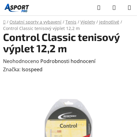
Přejít
Hledat
NÁKUP
na
KOŠÍK
obsah
Domů
/
Ostatní sporty a vybavení
/
Tenis
/
Výplety
/
jednotlivé
/
Control Classic tenisový výplet 12,2 m
Control Classic tenisový
výplet 12,2 m
Průměrné
Neohodnoceno
Podrobnosti hodnocení
hodnocení
Značka:
Isospeed
produktu
je
0,0
z
5
hvězdiček.