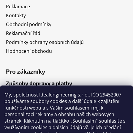
Reklamace
Kontakty
Obchodní podmínky
Reklamační řád
Podmínky ochrany osobních údajů
Hodnocení obchodu
Pro zákazníky
Způsoby dopravy a platby
Jak nakupovat
My, společnost Idealengineering s.r.o., IČO 29452007
používáme soubory cookies a další údaje k zajištění
funkčnosti webu a s Vaším souhlasem i mj. k
Články
personalizaci reklamy a obsahu našich webových
stránek. Kliknutím na tlačítko „Souhlasím“ souhlasíte s
Výběr volejbalového míče
využívaním cookies a dalších údajů vč. jejich předání