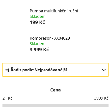
Pumpa multifunkční ruční
Skladem
199 Kč
Kompresor - XX04029
Skladem
3 999 Kč
Ř
Řadit podle:
Nejprodávanější
a
z
e
Cena
n
í
21
Kč
3999
Kč
p