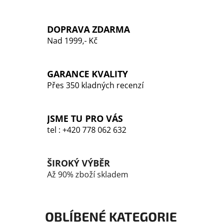
v
l
DOPRAVA ZDARMA
á
Nad 1999,- Kč
d
a
c
GARANCE KVALITY
í
p
Přes 350 kladných recenzí
r
v
k
JSME TU PRO VÁS
y
tel : +420 778 062 632
v
ý
p
ŠIROKÝ VÝBĚR
i
Až 90% zboží skladem
s
u
OBLÍBENÉ KATEGORIE