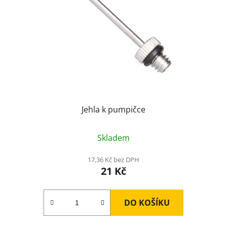
p
r
o
d
u
k
t
ů
Jehla k pumpičce
Skladem
17,36 Kč bez DPH
21 Kč
DO KOŠÍKU