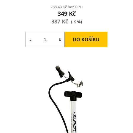
produktu
288,43 Kč bez DPH
349 Kč
je
387 Kč
2,0
(–9 %)
z
5
DO KOŠÍKU
hvězdiček.