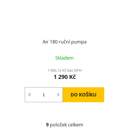
Air 180 ruční pumpa
Skladem
1 066,12 Kč bez DPH
1 290 Kč
DO KOŠÍKU
9
položek celkem
O