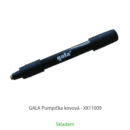
GALA Pumpička kovová - XX11009
Průměrné
Skladem
hodnocení