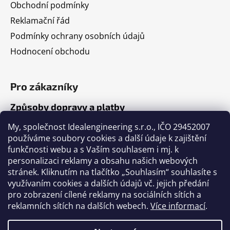
Obchodní podmínky
Reklamační řád
Podmínky ochrany osobních údajů
Hodnocení obchodu
Pro zákazníky
Způsoby dopravy a platby
Jak nakupovat
My, společnost Idealengineering s.r.o., IČO 29452007
používáme soubory cookies a další údaje k zajištění
funkčnosti webu a s Vaším souhlasem i mj. k
Články
personalizaci reklamy a obsahu našich webových
stránek. Kliknutím na tlačítko „Souhlasím“ souhlasíte s
Výběr volejbalového míče
využívaním cookies a dalších údajů vč. jejich předání
pro zobrazení cílené reklamy na sociálních sítích a
Výběr fotbalového míče
reklamních sítích na dalších webech.
Více informací
.
Tabulka velikostí míčů