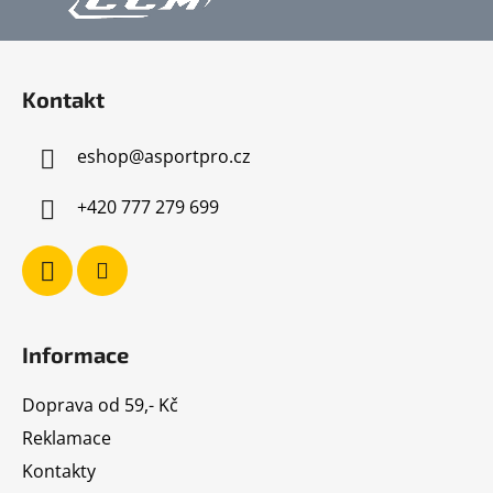
Z
á
Kontakt
p
a
eshop
@
asportpro.cz
t
í
+420 777 279 699
Informace
Doprava od 59,- Kč
Reklamace
Kontakty