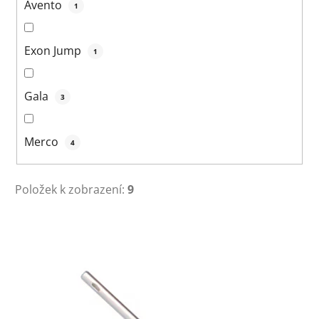
Avento
1
Exon Jump
1
Gala
3
Merco
4
Položek k zobrazení:
9
V
ý
p
i
s