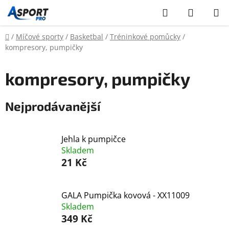
Přejít
Hledat
NÁKUP
na
KOŠÍK
obsah
Domů
/
Míčové sporty
/
Basketbal
/
Tréninkové pomůcky
/
kompresory, pumpičky
kompresory, pumpičky
Nejprodávanější
Jehla k pumpičce
Skladem
21 Kč
GALA Pumpička kovová - XX11009
Skladem
349 Kč