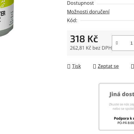
Dostupnost
je
Možnosti doručení
0,0
Kód:
z
5
318 Kč
hvězdiček.
262,81 Kč bez DPH
Měrná cena:
Tisk
Zeptat se