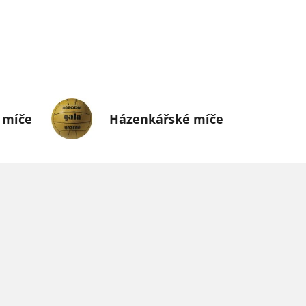
 míče
Házenkářské míče