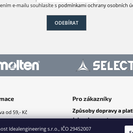
žením e-mailu souhlasíte s
podmínkami ochrany osobních ú
ODEBÍRAT
rmace
Pro zákazníky
Způsoby dopravy a pla
a od 59,- Kč
Jak nakupovat
mace
ost Idealengineering s.r.o., IČO 29452007
ty
S