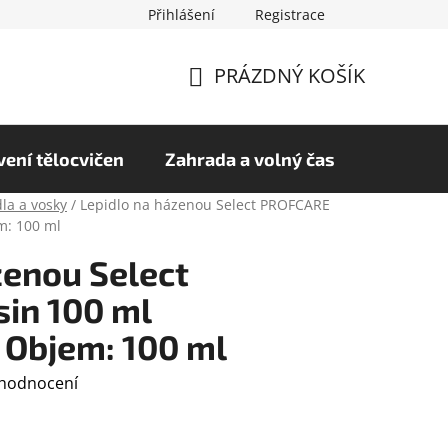
Přihlášení
Registrace
chrany osobních údajů
Hodnocení obchodu
PRÁZDNÝ KOŠÍK
NÁKUPNÍ
KOŠÍK
ení tělocvičen
Zahrada a volný čas
la a vosky
/
Lepidlo na házenou Select PROFCARE
m: 100 ml
zenou Select
in 100 ml
 Objem: 100 ml
 hodnocení