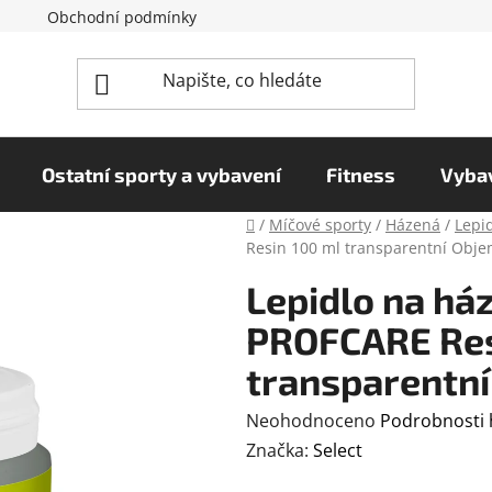
Obchodní podmínky
Reklamační řád
Podmínky o
Ostatní sporty a vybavení
Fitness
Vybav
Domů
/
Míčové sporty
/
Házená
/
Lepid
Resin 100 ml transparentní Obje
Lepidlo na há
PROFCARE Res
transparentní
Průměrné
Neohodnoceno
Podrobnosti
hodnocení
Značka:
Select
produktu