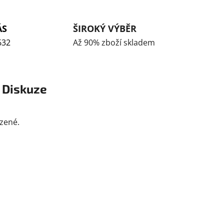
ÁS
ŠIROKÝ VÝBĚR
632
Až 90% zboží skladem
Diskuze
ázené.