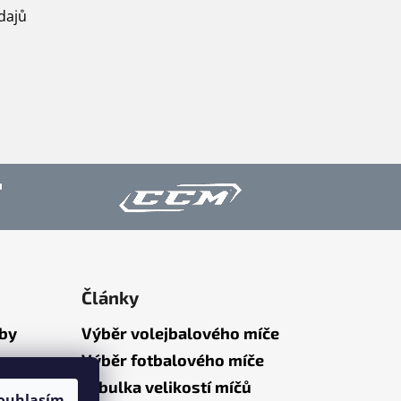
dajů
Články
tby
Výběr volejbalového míče
Výběr fotbalového míče
Tabulka velikostí míčů
ouhlasím