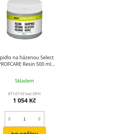
pidlo na házenou Select
PROFCARE Resin 500 ml
nsparentní Objem: 500 ml
Skladem
871,07 Kč bez DPH
1 054 Kč