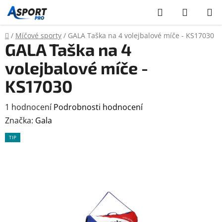
Přejít
Hledat
NÁKUP
na
KOŠÍK
obsah
Domů
/
Míčové sporty
/
GALA Taška na 4 volejbalové míče - KS17030
GALA Taška na 4
volejbalové míče -
KS17030
Průměrné
1 hodnocení
Podrobnosti hodnocení
hodnocení
Značka:
Gala
produktu
TIP
je
5,0
z
5
hvězdiček.