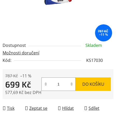
787 KČ
–11 %
Dostupnost
Skladem
Možnosti doručení
Kód:
KS17030
787 Kč
–11 %
699 Kč
DO KOŠÍKU
577,69 Kč bez DPH
Měrná cena:
Tisk
Zeptat se
Hlídat
Sdílet