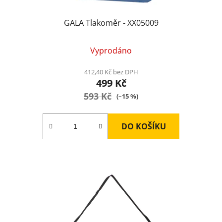
GALA Tlakoměr - XX05009
Průměrné
Vyprodáno
hodnocení
produktu
412,40 Kč bez DPH
499 Kč
je
593 Kč
5,0
(–15 %)
z
5
DO KOŠÍKU
hvězdiček.