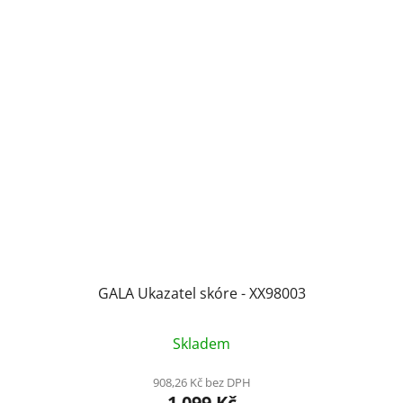
GALA Ukazatel skóre - XX98003
Průměrné
Skladem
hodnocení
produktu
908,26 Kč bez DPH
1 099 Kč
je