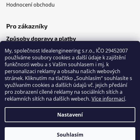
Hodnocení obchodu
Pro zákazníky
Způsoby dopravy a platby
Jak nakupovat
My, společnost Idealengineering s.r.o., IČO 29452007
používáme soubory cookies a další údaje k zajištění
funkčnosti webu a s Vaším souhlasem i mj. k
Články
personalizaci reklamy a obsahu našich webových
stránek. Kliknutím na tlačítko „Souhlasím“ souhlasíte s
Výběr volejbalového míče
využívaním cookies a dalších údajů vč. jejich předání
pro zobrazení cílené reklamy na sociálních sítích a
Výběr fotbalového míče
reklamních sítích na dalších webech.
Více informací
.
Tabulka velikostí míčů
Nastavení
Vytvořil Shoptet
Souhlasím
Copyright 2026
ASPORTPRO
. Všechna práva