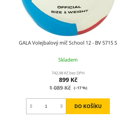
GALA Volejbalový míč School 12 - BV 5715 S
Průměrné
Skladem
hodnocení
produktu
742,98 Kč bez DPH
899 Kč
je
1 089 Kč
5,0
(–17 %)
z
5
DO KOŠÍKU
hvězdiček.