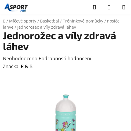
Přejít
Hledat
NÁKUP
na
KOŠÍK
obsah
Domů
/
Míčové sporty
/
Basketbal
/
Tréninkové pomůcky
/
nosiče,
lahve
/
Jednorožec a víly zdravá láhev
Jednorožec a víly zdravá
láhev
Průměrné
Neohodnoceno
Podrobnosti hodnocení
hodnocení
Značka:
R & B
produktu
je
0,0
z
5
hvězdiček.