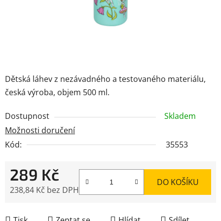
Dětská láhev z nezávadného a testovaného materiálu,
česká výroba, objem 500 ml.
Dostupnost
Skladem
Možnosti doručení
Kód:
35553
289 Kč
DO KOŠÍKU
238,84 Kč bez DPH
Měrná cena:
Tisk
Zeptat se
Hlídat
Sdílet