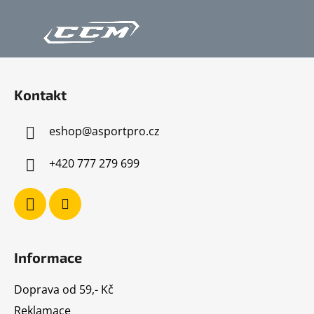
Z
á
Kontakt
p
a
eshop
@
asportpro.cz
t
í
+420 777 279 699
Informace
Doprava od 59,- Kč
Reklamace