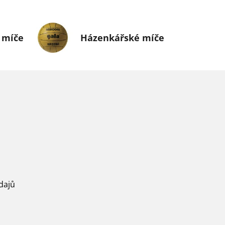
 míče
Házenkářské míče
dajů