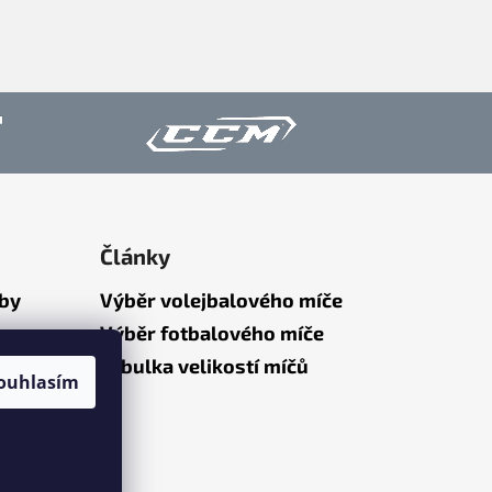
Články
tby
Výběr volejbalového míče
Výběr fotbalového míče
Tabulka velikostí míčů
ouhlasím