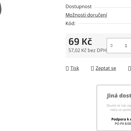
0,0
Dostupnost
z
Možnosti doručení
5
Kód:
hvězdiček.
69 Kč
57,02 Kč bez DPH
Měrná cena:
Tisk
Zeptat se