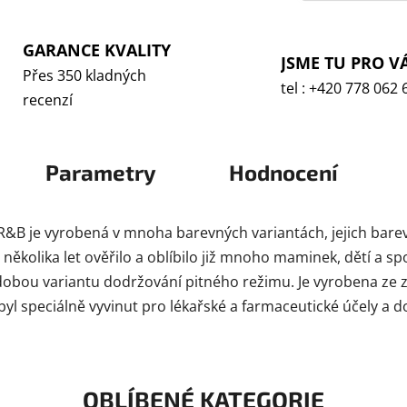
GARANCE KVALITY
JSME TU PRO V
Přes 350 kladných
tel : +420 778 062 
recenzí
Parametry
Hodnocení
R&B je vyrobená v mnoha barevných variantách, jejich bare
olika let ověřilo a oblíbilo již mnoho maminek, dětí a spor
odobou variantu dodržování pitného režimu. Je vyrobena ze
l speciálně vyvinut pro lékařské a farmaceutické účely a d
OBLÍBENÉ KATEGORIE