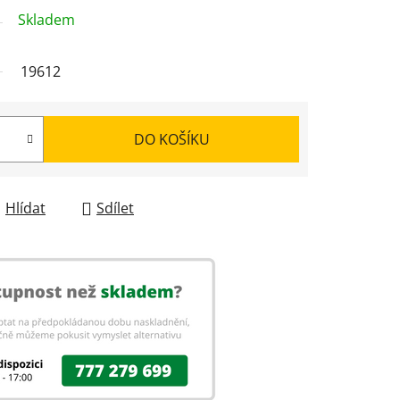
Skladem
19612
DO KOŠÍKU
Hlídat
Sdílet