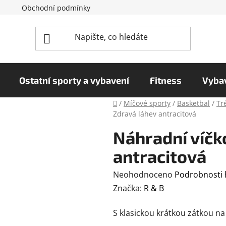
Obchodní podmínky
Reklamační řád
Podmínky o
Ostatní sporty a vybavení
Fitness
Vybav
Domů
/
Míčové sporty
/
Basketbal
/
Tr
Zdravá láhev antracitová
Náhradní víčk
antracitová
Průměrné
Neohodnoceno
Podrobnosti
hodnocení
Značka:
R & B
produktu
S klasickou krátkou zátkou n
je