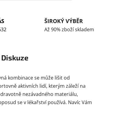
ÁS
ŠIROKÝ VÝBĚR
632
Až 90% zboží skladem
Diskuze
vná kombinace se může lišit od
tovně aktivních lidí, kterým záleží na
 zdravotně nezávadného materiálu,
oposud se v lékařství používá. Navíc Vám