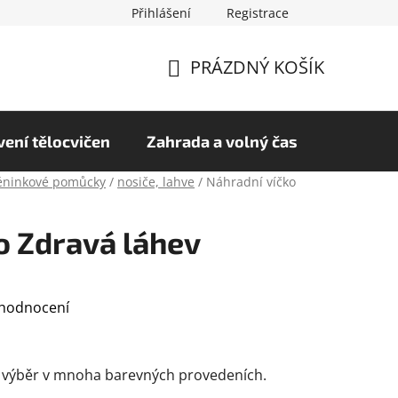
Přihlášení
Registrace
chrany osobních údajů
Hodnocení obchodu
PRÁZDNÝ KOŠÍK
NÁKUPNÍ
KOŠÍK
ení tělocvičen
Zahrada a volný čas
éninkové pomůcky
/
nosiče, lahve
/
Náhradní víčko
o Zdravá láhev
 hodnocení
a výběr v mnoha barevných provedeních.