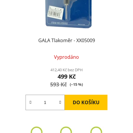
d
u
k
t
ů
GALA Tlakoměr - XX05009
Průměrné
Vyprodáno
hodnocení
produktu
412,40 Kč bez DPH
499 Kč
je
593 Kč
5,0
(–15 %)
z
5
DO KOŠÍKU
hvězdiček.