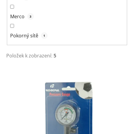
Merco
3
Pokorný sítě
1
Položek k zobrazení:
5
V
ý
p
i
s
p
r
o