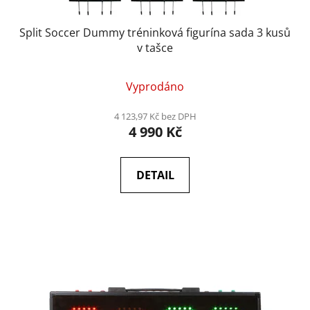
Split Soccer Dummy tréninková figurína sada 3 kusů
v tašce
Vyprodáno
4 123,97 Kč bez DPH
4 990 Kč
DETAIL