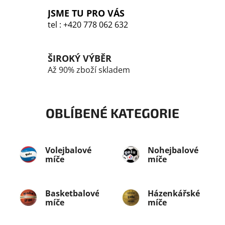
v
k
JSME TU PRO VÁS
y
tel : +420 778 062 632
v
ý
p
ŠIROKÝ VÝBĚR
i
Až 90% zboží skladem
s
u
OBLÍBENÉ KATEGORIE
Volejbalové
Nohejbalové
míče
míče
Basketbalové
Házenkářské
míče
míče