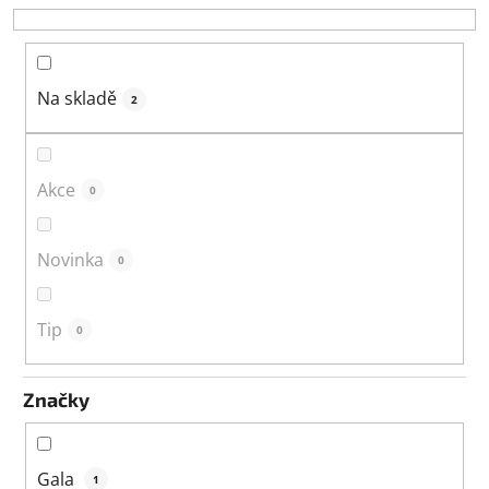
o
d
u
k
Na skladě
2
t
ů
Akce
0
Novinka
0
Tip
0
Značky
Gala
1