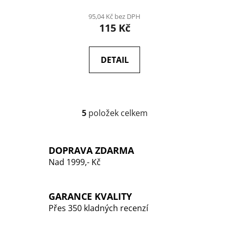
95,04 Kč bez DPH
115 Kč
DETAIL
5
položek celkem
O
v
l
DOPRAVA ZDARMA
á
Nad 1999,- Kč
d
a
c
GARANCE KVALITY
í
p
Přes 350 kladných recenzí
r