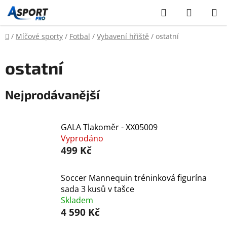
Přejít
Hledat
NÁKUP
na
KOŠÍK
obsah
Domů
/
Míčové sporty
/
Fotbal
/
Vybavení hřiště
/
ostatní
ostatní
Nejprodávanější
GALA Tlakoměr - XX05009
Vyprodáno
499 Kč
Soccer Mannequin tréninková figurína
sada 3 kusů v tašce
Skladem
4 590 Kč