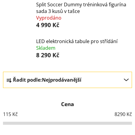
Split Soccer Dummy tréninková figurína
sada 3 kusů v tašce
Vyprodáno
4 990 Kč
LED elektronická tabule pro střídání
Skladem
8 290 Kč
Ř
Řadit podle:
Nejprodávanější
a
z
e
Cena
n
í
115
Kč
8290
Kč
p
r