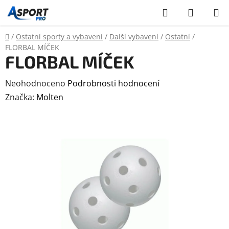
Přejít
Hledat
NÁKUP
na
KOŠÍK
obsah
Domů
/
Ostatní sporty a vybavení
/
Další vybavení
/
Ostatní
/
FLORBAL MÍČEK
FLORBAL MÍČEK
Průměrné
Neohodnoceno
Podrobnosti hodnocení
hodnocení
Značka:
Molten
produktu
je
0,0
z
5
hvězdiček.