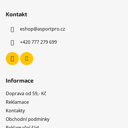
Z
á
Kontakt
p
a
eshop
@
asportpro.cz
t
í
+420 777 279 699
Informace
Doprava od 59,- Kč
Reklamace
Kontakty
Obchodní podmínky
Reklamační řád