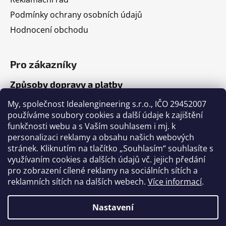
Podmínky ochrany osobních údajů
Hodnocení obchodu
Pro zákazníky
Způsoby dopravy a platby
Jak nakupovat
My, společnost Idealengineering s.r.o., IČO 29452007
používáme soubory cookies a další údaje k zajištění
funkčnosti webu a s Vaším souhlasem i mj. k
Články
personalizaci reklamy a obsahu našich webových
stránek. Kliknutím na tlačítko „Souhlasím“ souhlasíte s
Výběr volejbalového míče
využívaním cookies a dalších údajů vč. jejich předání
pro zobrazení cílené reklamy na sociálních sítích a
Výběr fotbalového míče
reklamních sítích na dalších webech.
Více informací
.
Tabulka velikostí míčů
Nastavení