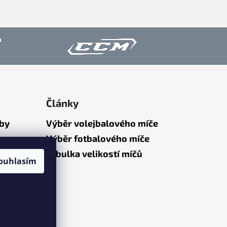
Články
tby
Výběr volejbalového míče
Výběr fotbalového míče
Tabulka velikostí míčů
ouhlasím