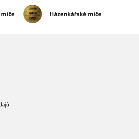
 míče
Házenkářské míče
dajů