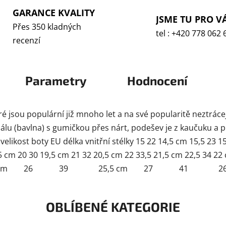
GARANCE KVALITY
JSME TU PRO V
Přes 350 kladných
tel : +420 778 062 
recenzí
Parametry
Hodnocení
ré jsou populární již mnoho let a na své popularitě neztrácej
iálu (bavlna) s gumičkou přes nárt, podešev je z kaučuku a 
 velikost boty EU délka vnitřní stélky 15 22 14,5 cm 15,5 23 
 29 18,5 cm 20 30 19,5 cm 21 32 20,5 cm 22 33,5 21
m 26 39 25,5 cm 27 41 26,5
OBLÍBENÉ KATEGORIE