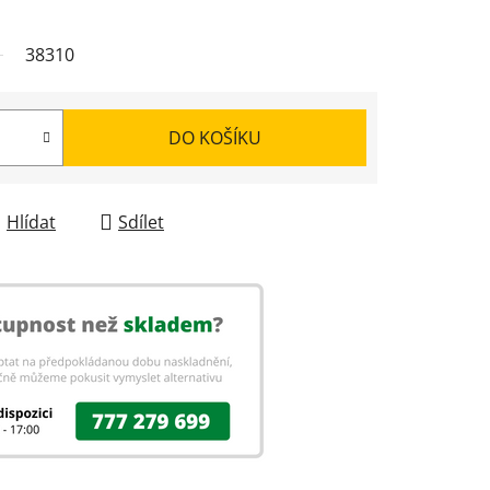
38310
DO KOŠÍKU
Hlídat
Sdílet