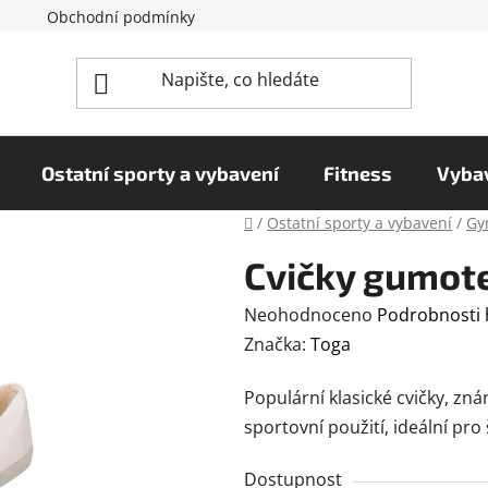
Obchodní podmínky
Reklamační řád
Podmínky o
Ostatní sporty a vybavení
Fitness
Vybav
Domů
/
Ostatní sporty a vybavení
/
Gy
Cvičky gumotex
Průměrné
Neohodnoceno
Podrobnosti
hodnocení
Značka:
Toga
produktu
Populární klasické cvičky, zn
je
sportovní použití, ideální pro 
0,0
z
Dostupnost