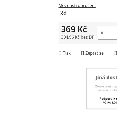
5
Možnosti doručení
hvězdiček.
Kód:
369 Kč
304,96 Kč bez DPH
Měrná cena:
Tisk
Zeptat se