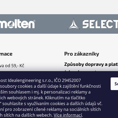
rmace
Pro zákazníky
Způsoby dopravy a pla
a od 59,- Kč
Jak nakupovat
mace
ost Idealengineering s.r.o., IČO 29452007
ty
S
oubory cookies a další údaje k zajištění funkčnosti
dní podmínky
ším souhlasem i mj. k personalizaci reklamy a
ační řád
ch webových stránek. Kliknutím na tlačítko
 souhlasíte s využívaním cookies a dalších údajů vč.
nky ochrany osobních
ání pro zobrazení cílené reklamy na sociálních sítích
h sítích na dalších webech.
Více informací
.