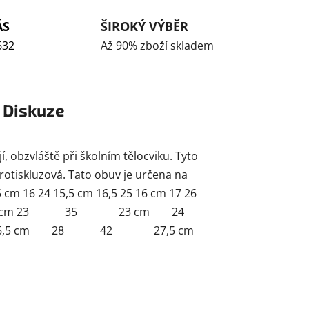
ÁS
ŠIROKÝ VÝBĚR
632
Až 90% zboží skladem
Diskuze
í, obzvláště při školním tělocviku. Tyto
protiskluzová. Tato obuv je určena na
15 cm 16 24 15,5 cm 16,5 25 16 cm 17 26
,5 cm 22,5 34 22 cm 23 35 23 cm 24
 cm 28 42 27,5 cm