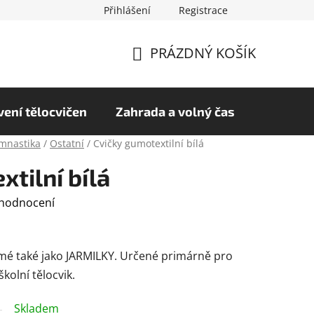
Přihlášení
Registrace
chrany osobních údajů
Hodnocení obchodu
PRÁZDNÝ KOŠÍK
NÁKUPNÍ
KOŠÍK
ení tělocvičen
Zahrada a volný čas
mnastika
/
Ostatní
/
Cvičky gumotextilní bílá
tilní bílá
 hodnocení
ámé také jako JARMILKY. Určené primárně pro
školní tělocvik.
Skladem