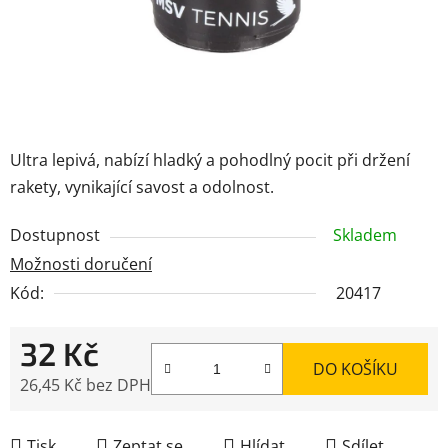
Ultra lepivá, nabízí hladký a pohodlný pocit při držení
rakety, vynikající savost a odolnost.
Dostupnost
Skladem
Možnosti doručení
Kód:
20417
32 Kč
DO KOŠÍKU
26,45 Kč bez DPH
Měrná cena:
Tisk
Zeptat se
Hlídat
Sdílet