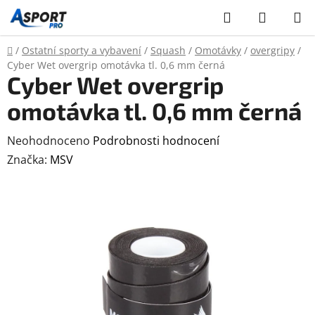
Přejít
Hledat
NÁKUP
na
KOŠÍK
obsah
Domů
/
Ostatní sporty a vybavení
/
Squash
/
Omotávky
/
overgripy
/
Cyber Wet overgrip omotávka tl. 0,6 mm černá
Cyber Wet overgrip
omotávka tl. 0,6 mm černá
Průměrné
Neohodnoceno
Podrobnosti hodnocení
hodnocení
Značka:
MSV
produktu
je
0,0
z
5
hvězdiček.