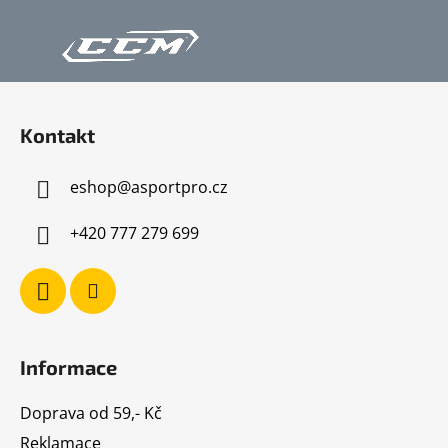
Z
á
Kontakt
p
a
eshop
@
asportpro.cz
t
í
+420 777 279 699
Informace
Doprava od 59,- Kč
Reklamace