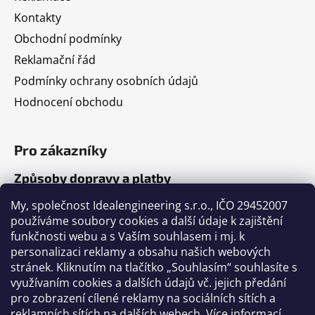
Kontakty
Obchodní podmínky
Reklamační řád
Podmínky ochrany osobních údajů
Hodnocení obchodu
Pro zákazníky
Způsoby dopravy a platby
Jak nakupovat
My, společnost Idealengineering s.r.o., IČO 29452007
používáme soubory cookies a další údaje k zajištění
funkčnosti webu a s Vaším souhlasem i mj. k
Články
personalizaci reklamy a obsahu našich webových
stránek. Kliknutím na tlačítko „Souhlasím“ souhlasíte s
Výběr volejbalového míče
využívaním cookies a dalších údajů vč. jejich předání
pro zobrazení cílené reklamy na sociálních sítích a
Výběr fotbalového míče
reklamních sítích na dalších webech.
Více informací
.