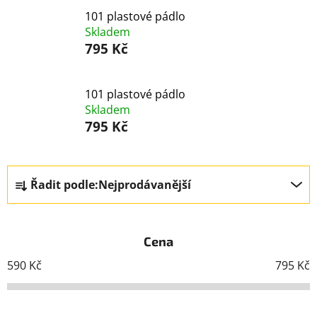
101 plastové pádlo
Skladem
795 Kč
101 plastové pádlo
Skladem
795 Kč
Ř
Řadit podle:
Nejprodávanější
a
z
e
Cena
n
í
590
Kč
795
Kč
p
r