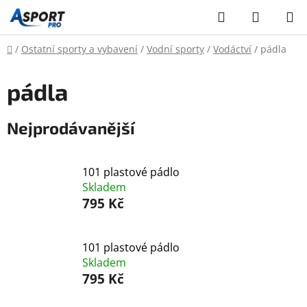
Přejít
Hledat
NÁKUP
na
KOŠÍK
obsah
Domů
/
Ostatní sporty a vybavení
/
Vodní sporty
/
Vodáctví
/
pádla
pádla
Nejprodávanější
101 plastové pádlo
Skladem
795 Kč
101 plastové pádlo
Skladem
795 Kč