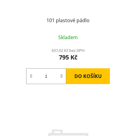
t
ů
101 plastové pádlo
Skladem
657,02 Kč bez DPH
795 Kč
DO KOŠÍKU