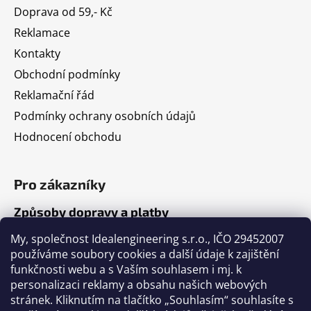
Doprava od 59,- Kč
Reklamace
Kontakty
Obchodní podmínky
Reklamační řád
Podmínky ochrany osobních údajů
Hodnocení obchodu
Pro zákazníky
Způsoby dopravy a platby
Jak nakupovat
My, společnost Idealengineering s.r.o., IČO 29452007
používáme soubory cookies a další údaje k zajištění
funkčnosti webu a s Vaším souhlasem i mj. k
Články
personalizaci reklamy a obsahu našich webových
stránek. Kliknutím na tlačítko „Souhlasím“ souhlasíte s