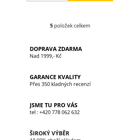
5
položek celkem
O
v
l
DOPRAVA ZDARMA
á
Nad 1999,- Kč
d
a
c
GARANCE KVALITY
í
p
Přes 350 kladných recenzí
r
v
k
JSME TU PRO VÁS
y
tel : +420 778 062 632
v
ý
p
ŠIROKÝ VÝBĚR
i