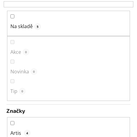
o
d
u
k
Na skladě
5
t
ů
Akce
0
Novinka
0
Tip
0
Značky
Artis
4