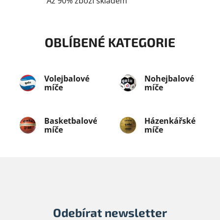
Až 90% zboží skladem
s
u
OBLÍBENÉ KATEGORIE
Volejbalové
Nohejbalové
míče
míče
Basketbalové
Házenkářské
míče
míče
Odebírat newsletter