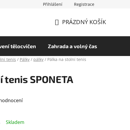
Přihlášení
Registrace
chrany osobních údajů
Hodnocení obchodu
PRÁZDNÝ KOŠÍK
NÁKUPNÍ
KOŠÍK
ení tělocvičen
Zahrada a volný čas
lní tenis
/
Pálky
/
pálky
/
Pálka na stolní tenis
ní tenis SPONETA
 hodnocení
Skladem