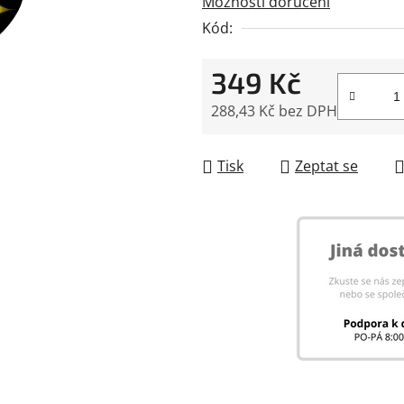
Možnosti doručení
0,0
Kód:
z
5
349 Kč
hvězdiček.
288,43 Kč bez DPH
Měrná cena:
Tisk
Zeptat se