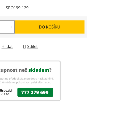
SPO199-129
DO KOŠÍKU
Hlídat
Sdílet