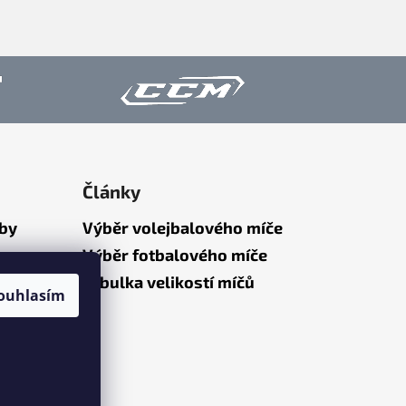
Články
tby
Výběr volejbalového míče
Výběr fotbalového míče
Tabulka velikostí míčů
ouhlasím