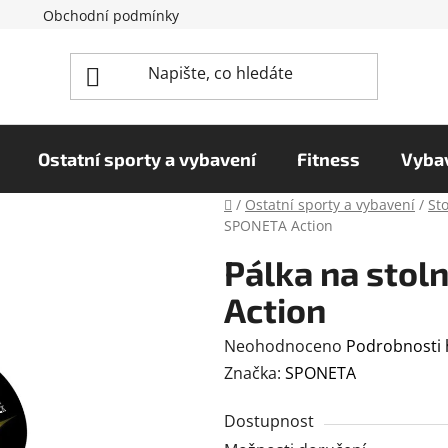
Obchodní podmínky
Reklamační řád
Podmínky o
Ostatní sporty a vybavení
Fitness
Vybav
Domů
/
Ostatní sporty a vybavení
/
Sto
SPONETA Action
Pálka na stol
Action
Průměrné
Neohodnoceno
Podrobnosti
hodnocení
Značka:
SPONETA
produktu
Dostupnost
je