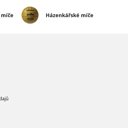
 míče
Házenkářské míče
dajů