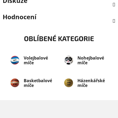
Diskuze
Hodnocení
OBLÍBENÉ KATEGORIE
Volejbalové
Nohejbalové
míče
míče
Basketbalové
Házenkářské
míče
míče