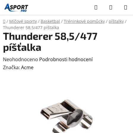
Přejít
Hledat
NÁKUP
na
KOŠÍK
obsah
Domů
/
Míčové sporty
/
Basketbal
/
Tréninkové pomůcky
/
píštalky
/
Thunderer 58,5/477 píšťalka
Thunderer 58,5/477
píšťalka
Průměrné
Neohodnoceno
Podrobnosti hodnocení
hodnocení
Značka:
Acme
produktu
je
0,0
z
5
hvězdiček.