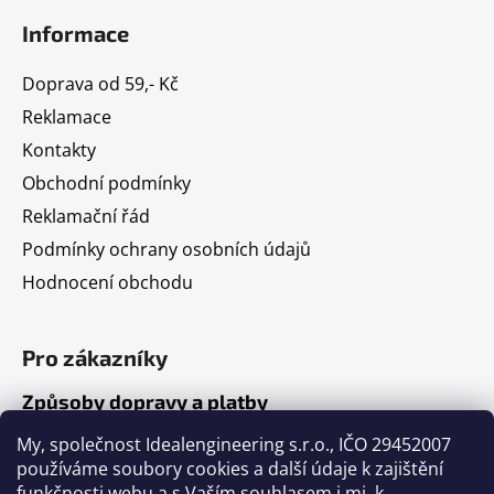
Informace
Doprava od 59,- Kč
Reklamace
Kontakty
Obchodní podmínky
Reklamační řád
Podmínky ochrany osobních údajů
Hodnocení obchodu
Pro zákazníky
Způsoby dopravy a platby
Jak nakupovat
My, společnost Idealengineering s.r.o., IČO 29452007
používáme soubory cookies a další údaje k zajištění
funkčnosti webu a s Vaším souhlasem i mj. k