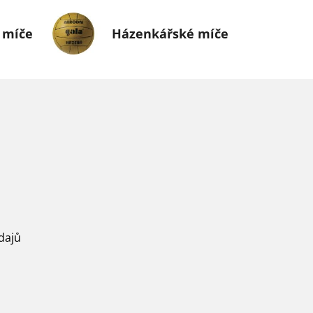
 míče
Házenkářské míče
dajů