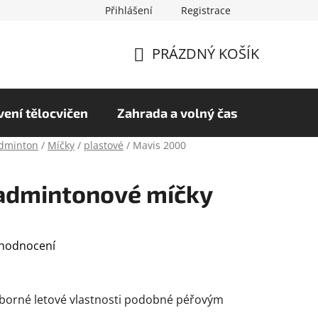
Přihlášení
Registrace
chrany osobních údajů
Hodnocení obchodu
PRÁZDNÝ KOŠÍK
NÁKUPNÍ
KOŠÍK
ení tělocvičen
Zahrada a volný čas
dminton
/
Míčky
/
plastové
/
Mavis 2000
admintonové míčky
 hodnocení
ýborné letové vlastnosti podobné péřovým