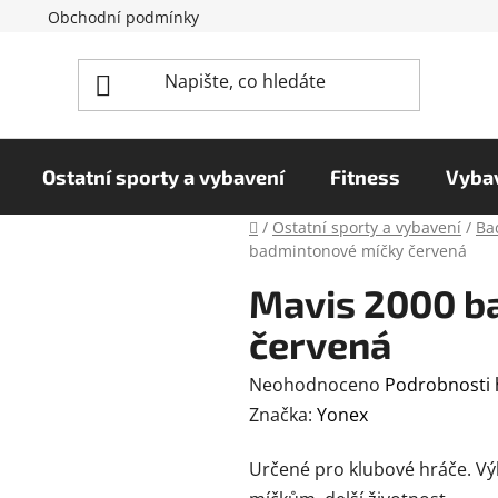
Obchodní podmínky
Reklamační řád
Podmínky o
Ostatní sporty a vybavení
Fitness
Vybav
Domů
/
Ostatní sporty a vybavení
/
Ba
badmintonové míčky červená
Mavis 2000 b
červená
Průměrné
Neohodnoceno
Podrobnosti
hodnocení
Značka:
Yonex
produktu
Určené pro klubové hráče. V
je