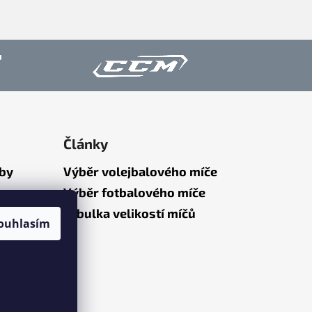
Články
tby
Výběr volejbalového míče
Výběr fotbalového míče
Tabulka velikostí míčů
ouhlasím