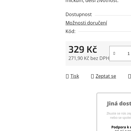
míčkům, delší životnost.
0,0
z
Dostupnost
5
Možnosti doručení
hvězdiček.
Kód:
329 Kč
271,90 Kč bez DPH
Měrná cena:
Tisk
Zeptat se