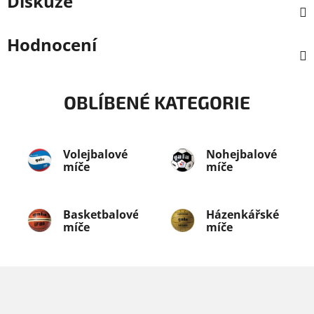
Diskuze
Hodnocení
OBLÍBENÉ KATEGORIE
Volejbalové
Nohejbalové
míče
míče
Basketbalové
Házenkářské
míče
míče