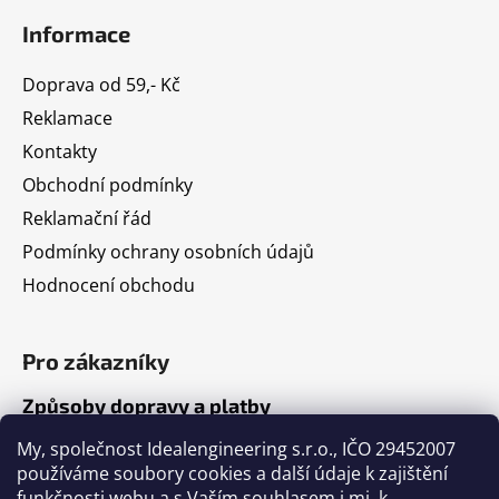
Informace
Doprava od 59,- Kč
Reklamace
Kontakty
Obchodní podmínky
Reklamační řád
Podmínky ochrany osobních údajů
Hodnocení obchodu
Pro zákazníky
Způsoby dopravy a platby
Jak nakupovat
My, společnost Idealengineering s.r.o., IČO 29452007
používáme soubory cookies a další údaje k zajištění
funkčnosti webu a s Vaším souhlasem i mj. k