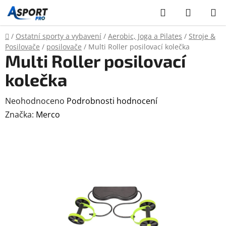
Přejít
Hledat
NÁKUP
na
KOŠÍK
obsah
Domů
/
Ostatní sporty a vybavení
/
Aerobic, Joga a Pilates
/
Stroje &
Posilovače
/
posilovače
/
Multi Roller posilovací kolečka
Multi Roller posilovací
kolečka
Průměrné
Neohodnoceno
Podrobnosti hodnocení
hodnocení
Značka:
Merco
produktu
je
0,0
z
5
hvězdiček.