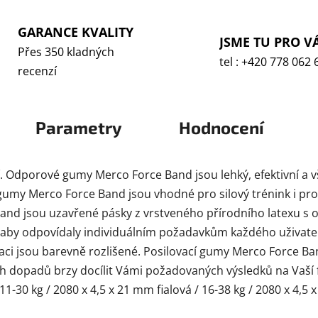
GARANCE KVALITY
JSME TU PRO V
Přes 350 kladných
tel : +420 778 062 
recenzí
Parametry
Hodnocení
. Odporové gumy Merco Force Band jsou lehký, efektivní a vš
umy Merco Force Band jsou vhodné pro silový trénink i prot
nd jsou uzavřené pásky z vrstveného přírodního latexu s o
k aby odpovídaly individuálním požadavkům každého uživate
fikaci jsou barevně rozlišené. Posilovací gumy Merco Force
h dopadů brzy docílit Vámi požadovaných výsledků na Vaší f
11-30 kg / 2080 x 4,5 x 21 mm fialová / 16-38 kg / 2080 x 4,5 