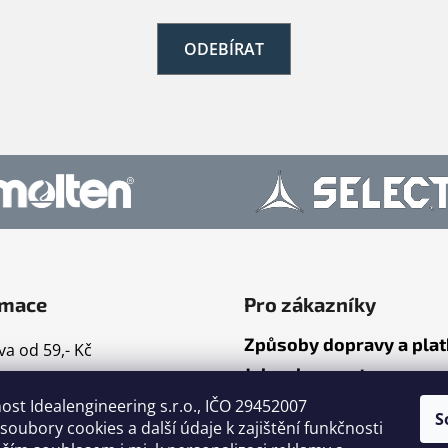
ODEBÍRAT
rmace
Pro zákazníky
Způsoby dopravy a pla
a od 59,- Kč
Jak nakupovat
mace
ost Idealengineering s.r.o., IČO 29452007
ty
S
oubory cookies a další údaje k zajištění funkčnosti
dní podmínky