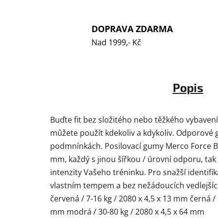
DOPRAVA ZDARMA
Nad 1999,- Kč
Popis
Buďte fit bez složitého nebo těžkého vybavení
můžete použít kdekoliv a kdykoliv. Odporové g
podmnínkách. Posilovací gumy Merco Force Ba
mm, každý s jinou šířkou / úrovní odporu, ta
intenzity Vašeho tréninku. Pro snažší identi
vlastním tempem a bez nežádoucích vedlejšíc
červená / 7-16 kg / 2080 x 4,5 x 13 mm černá / 
mm modrá / 30-80 kg / 2080 x 4,5 x 64 mm