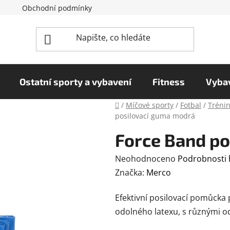
Obchodní podmínky
Reklamační řád
Podmínky o
Ostatní sporty a vybavení
Fitness
Vybav
Domů
/
Míčové sporty
/
Fotbal
/
Tréni
posilovací guma modrá
Force Band p
Průměrné
Neohodnoceno
Podrobnosti
hodnocení
Značka:
Merco
produktu
Efektivní posilovací pomůcka 
je
odolného latexu, s různými o
0,0
z