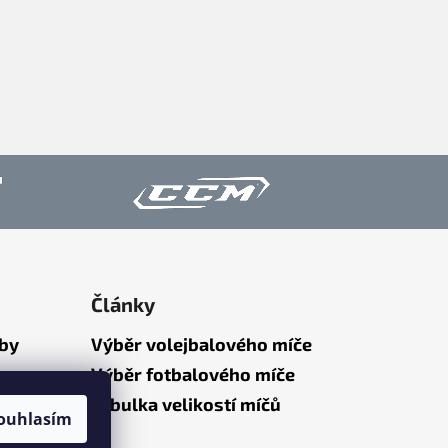
Články
tby
Výběr volejbalového míče
Výběr fotbalového míče
Tabulka velikostí míčů
ouhlasím