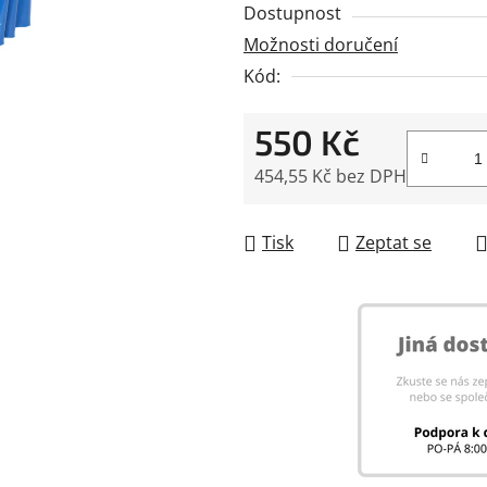
Dostupnost
5
Možnosti doručení
hvězdiček.
Kód:
550 Kč
454,55 Kč bez DPH
Měrná cena:
Tisk
Zeptat se