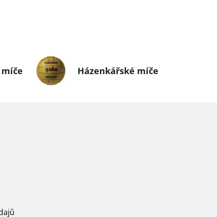
 míče
Házenkářské míče
dajů