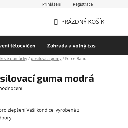
Přihlášení
Registrace
chrany osobních údajů
Hodnocení obchodu
PRÁZDNÝ KOŠÍK
NÁKUPNÍ
KOŠÍK
ení tělocvičen
Zahrada a volný čas
nkové pomůcky
/
posilovací gumy
/
Force Band
osilovací guma modrá
 hodnocení
pro zlepšení Vaší kondice, vyrobená z
dpory.