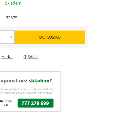
Skladem
32875
DO KOŠÍKU
Hlídat
Sdílet