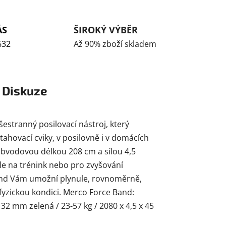
ÁS
ŠIROKÝ VÝBĚR
632
Až 90% zboží skladem
Diskuze
estranný posilovací nástroj, který
ahovací cviky, v posilovně i v domácích
bvodovou délkou 208 cm a sílou 4,5
le na trénink nebo pro zvyšování
 Band Vám umožní plynule, rovnoměrně,
yzickou kondici. Merco Force Band:
x 32 mm zelená / 23-57 kg / 2080 x 4,5 x 45