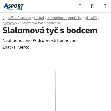
Přejít
Hledat
NÁKUP
na
KOŠÍK
obsah
Domů
/
Míčové sporty
/
Fotbal
/
Tréninkové pomůcky
/
překážky,
přeskoky
/
Slalomová tyč s bodcem
Slalomová tyč s bodcem
Průměrné
Neohodnoceno
Podrobnosti hodnocení
hodnocení
Značka:
Merco
produktu
je
0,0
z
5
hvězdiček.