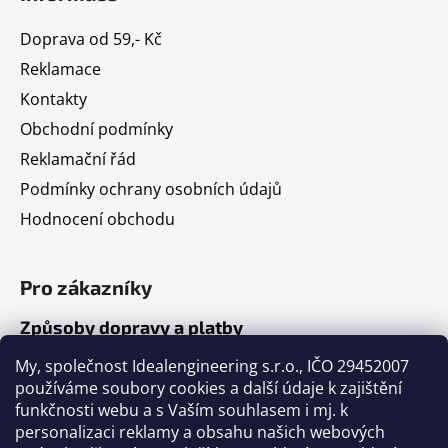
Doprava od 59,- Kč
Reklamace
Kontakty
Obchodní podmínky
Reklamační řád
Podmínky ochrany osobních údajů
Hodnocení obchodu
Pro zákazníky
Způsoby dopravy a platby
Jak nakupovat
My, společnost Idealengineering s.r.o., IČO 29452007
používáme soubory cookies a další údaje k zajištění
funkčnosti webu a s Vaším souhlasem i mj. k
Články
personalizaci reklamy a obsahu našich webových