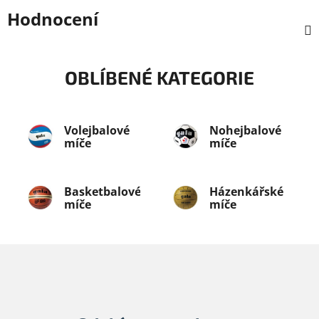
Hodnocení
OBLÍBENÉ KATEGORIE
Volejbalové
Nohejbalové
míče
míče
Basketbalové
Házenkářské
míče
míče