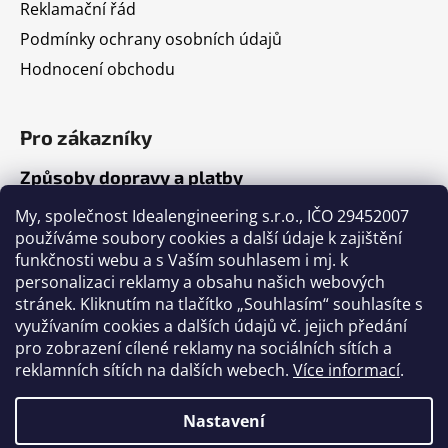
Reklamační řád
Podmínky ochrany osobních údajů
Hodnocení obchodu
Pro zákazníky
Způsoby dopravy a platby
Jak nakupovat
My, společnost Idealengineering s.r.o., IČO 29452007
používáme soubory cookies a další údaje k zajištění
funkčnosti webu a s Vaším souhlasem i mj. k
Články
personalizaci reklamy a obsahu našich webových
stránek. Kliknutím na tlačítko „Souhlasím“ souhlasíte s
Výběr volejbalového míče
využívaním cookies a dalších údajů vč. jejich předání
pro zobrazení cílené reklamy na sociálních sítích a
Výběr fotbalového míče
reklamních sítích na dalších webech.
Více informací
.
Tabulka velikostí míčů
Nastavení