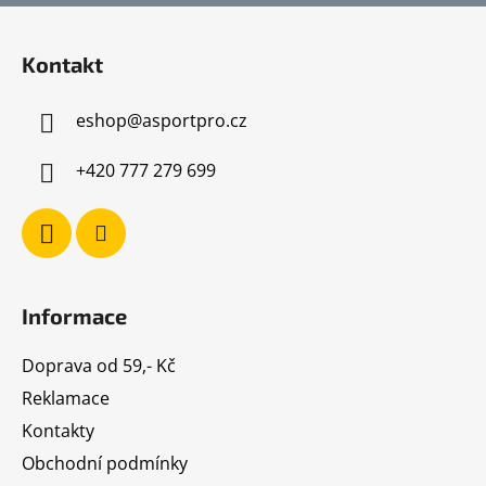
Z
á
Kontakt
p
a
eshop
@
asportpro.cz
t
í
+420 777 279 699
Informace
Doprava od 59,- Kč
Reklamace
Kontakty
Obchodní podmínky