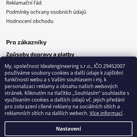
Reklamační řád
Podmínky ochrany osobních údajů
Hodnocení obchodu
Pro zákazníky
Způsoby dopravy a platby
Jak nakupovat
My, společnost Idealengineering s.r.o., IČO 29452007
používáme soubory cookies a další údaje k zajištění
funkčnosti webu a s Vaším souhlasem i mj. k
Články
personalizaci reklamy a obsahu našich webových
stránek. Kliknutím na tlačítko „Souhlasím“ souhlasíte s
Výběr volejbalového míče
využívaním cookies a dalších údajů vč. jejich předání
pro zobrazení cílené reklamy na sociálních sítích a
Výběr fotbalového míče
reklamních sítích na dalších webech.
Více informací
.
Tabulka velikostí míčů
Nastavení