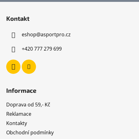
Z
á
Kontakt
p
a
eshop
@
asportpro.cz
t
í
+420 777 279 699
Informace
Doprava od 59,- Kč
Reklamace
Kontakty
Obchodní podmínky