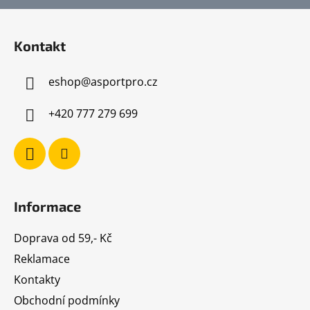
Z
á
Kontakt
p
a
eshop
@
asportpro.cz
t
í
+420 777 279 699
Informace
Doprava od 59,- Kč
Reklamace
Kontakty
Obchodní podmínky