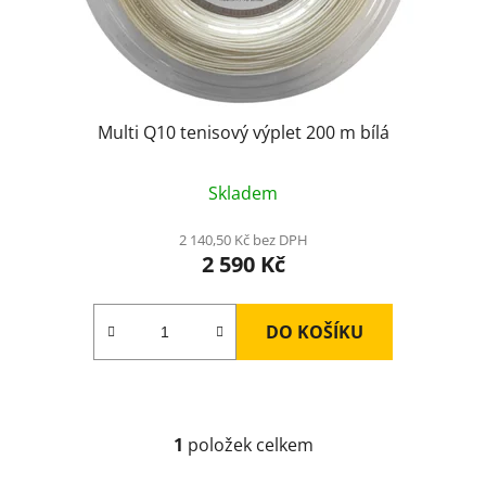
u
k
t
ů
Multi Q10 tenisový výplet 200 m bílá
Skladem
2 140,50 Kč bez DPH
2 590 Kč
DO KOŠÍKU
1
položek celkem
O
v