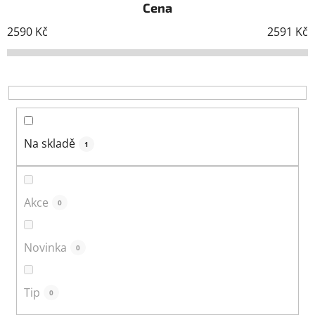
Cena
n
í
2590
Kč
2591
Kč
p
r
o
d
u
k
Na skladě
1
t
ů
Akce
0
Novinka
0
Tip
0