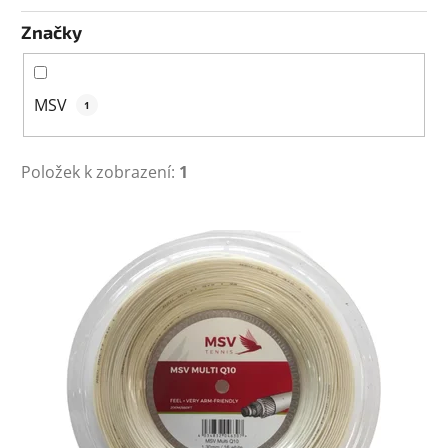
Značky
MSV
1
Položek k zobrazení:
1
V
ý
p
i
s
p
r
o
d