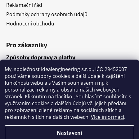
Reklamační řád
Podmínky ochrany osobních údajů
Hodnocení obchodu
Pro zákazníky
Způsoby dopravy a platby
Jak nakupovat
My, společnost Idealengineering s.r.o., IČO 29452007
používáme soubory cookies a další údaje k zajištění
funkčnosti webu a s Vaším souhlasem i mj. k
Články
personalizaci reklamy a obsahu našich webových
stránek. Kliknutím na tlačítko „Souhlasím“ souhlasíte s
Výběr volejbalového míče
využívaním cookies a dalších údajů vč. jejich předání
pro zobrazení cílené reklamy na sociálních sítích a
Výběr fotbalového míče
reklamních sítích na dalších webech.
Více informací
.
Tabulka velikostí míčů
Nastavení