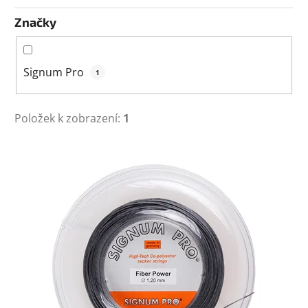
Značky
Signum Pro
1
Položek k zobrazení:
1
V
ý
p
i
s
p
r
o
d