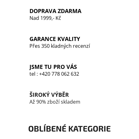
l
DOPRAVA ZDARMA
á
Nad 1999,- Kč
d
a
c
GARANCE KVALITY
í
p
Přes 350 kladných recenzí
r
v
k
JSME TU PRO VÁS
y
tel : +420 778 062 632
v
ý
p
ŠIROKÝ VÝBĚR
i
Až 90% zboží skladem
s
u
OBLÍBENÉ KATEGORIE