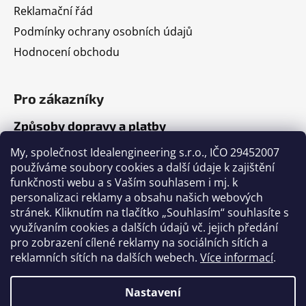
Reklamační řád
Podmínky ochrany osobních údajů
Hodnocení obchodu
Pro zákazníky
Způsoby dopravy a platby
Jak nakupovat
My, společnost Idealengineering s.r.o., IČO 29452007
používáme soubory cookies a další údaje k zajištění
funkčnosti webu a s Vaším souhlasem i mj. k
Články
personalizaci reklamy a obsahu našich webových
stránek. Kliknutím na tlačítko „Souhlasím“ souhlasíte s
Výběr volejbalového míče
využívaním cookies a dalších údajů vč. jejich předání
pro zobrazení cílené reklamy na sociálních sítích a
Výběr fotbalového míče
reklamních sítích na dalších webech.
Více informací
.
Tabulka velikostí míčů
Nastavení