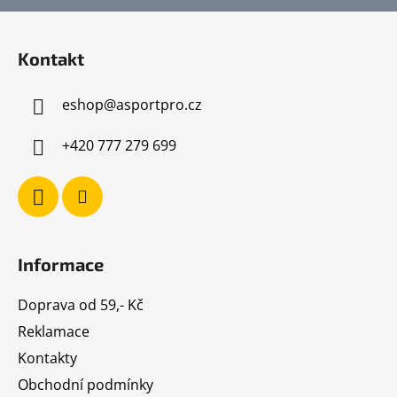
Z
á
Kontakt
p
a
eshop
@
asportpro.cz
t
í
+420 777 279 699
Informace
Doprava od 59,- Kč
Reklamace
Kontakty
Obchodní podmínky