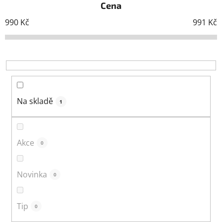
Cena
n
í
990
Kč
991
Kč
p
r
o
d
u
k
Na skladě
1
t
ů
Akce
0
Novinka
0
Tip
0