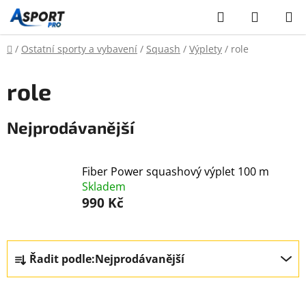
Přejít
Hledat
NÁKUP
na
KOŠÍK
obsah
Domů
/
Ostatní sporty a vybavení
/
Squash
/
Výplety
/
role
role
Nejprodávanější
Fiber Power squashový výplet 100 m
Skladem
990 Kč
Ř
Řadit podle:
Nejprodávanější
a
z
e