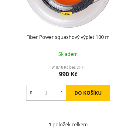
u
k
t
ů
Fiber Power squashový výplet 100 m
Skladem
818,18 Kč bez DPH
990 Kč
DO KOŠÍKU
1
položek celkem
O
v