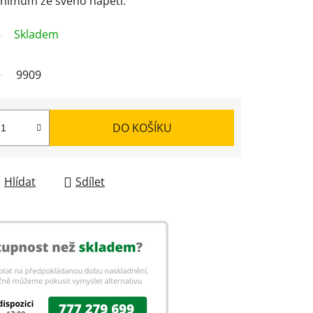
inimum ze svého napětí.
Skladem
9909
DO KOŠÍKU
Hlídat
Sdílet