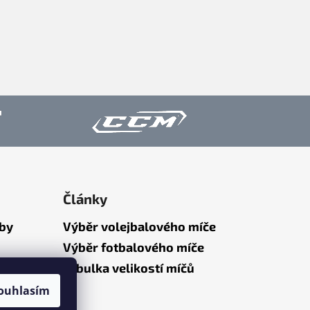
Články
tby
Výběr volejbalového míče
Výběr fotbalového míče
Tabulka velikostí míčů
ouhlasím