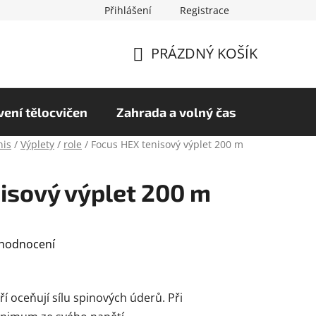
Přihlášení
Registrace
chrany osobních údajů
Hodnocení obchodu
PRÁZDNÝ KOŠÍK
NÁKUPNÍ
KOŠÍK
ení tělocvičen
Zahrada a volný čas
nis
/
Výplety
/
role
/
Focus HEX tenisový výplet 200 m
isový výplet 200 m
 hodnocení
ří oceňují sílu spinových úderů. Při