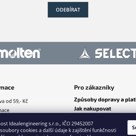
ODEBÍRAT
rmace
Pro zákazníky
Způsoby dopravy a pla
a od 59,- Kč
Jak nakupovat
mace
ty
ost Idealengineering s.r.o., IČO 29452007
S
dní podmínky
oubory cookies a další údaje k zajištění funkčnosti