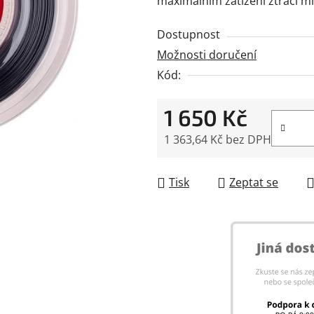
maximálním zatížení ztrácí m
0,0
z
Dostupnost
5
Možnosti doručení
hvězdiček.
Kód:
1 650 Kč
1 363,64 Kč bez DPH
Měrná cena:
Tisk
Zeptat se