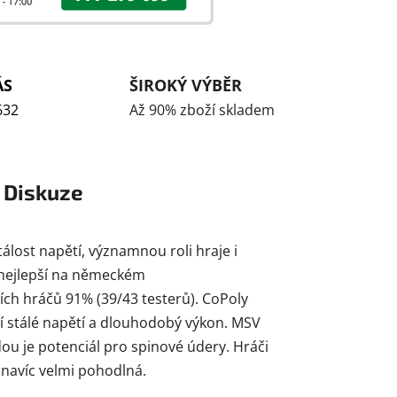
ÁS
ŠIROKÝ VÝBĚR
632
Až 90% zboží skladem
Diskuze
tálost napětí, významnou roli hraje i
h nejlepší na německém
ících hráčů 91% (39/43 testerů). CoPoly
ízí stálé napětí a dlouhodobý výkon. MSV
u je potenciál pro spinové údery. Hráči
e navíc velmi pohodlná.