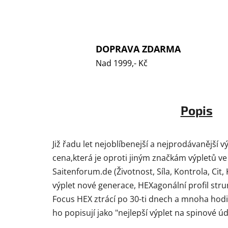
DOPRAVA ZDARMA
Nad 1999,- Kč
Popis
Již řadu let nejoblíbenejší a nejprodávanější v
cena,která je oproti jiným značkám výpletů ve
Saitenforum.de (Životnost, Síla, Kontrola, Cit,
výplet nové generace, HEXagonální profil strun
Focus HEX ztrácí po 30-ti dnech a mnoha hodi
ho popisují jako "nejlepší výplet na spinové ú