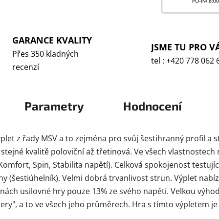
GARANCE KVALITY
JSME TU PRO V
Přes 350 kladných
tel : +420 778 062 
recenzí
Parametry
Hodnocení
ýplet z řady MSV a to zejména pro svůj šestihranný profil a s
 stejné kvalitě poloviční až třetinová. Ve všech vlastnostec
 Komfort, Spin, Stabilita napětí). Celková spokojenost testuj
y (šestiúhelník). Velmi dobrá trvanlivost strun. Výplet nab
nách usilovné hry pouze 13% ze svého napětí. Velkou výhodo
dery", a to ve všech jeho průměrech. Hra s tímto výpletem j