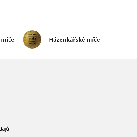
 míče
Házenkářské míče
dajů