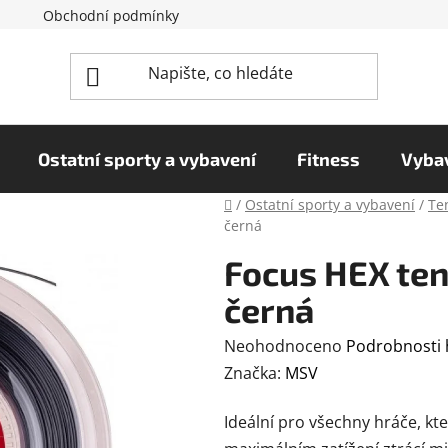
Obchodní podmínky
Reklamační řád
Podmínky o
Ostatní sporty a vybavení
Fitness
Vybav
Domů
/
Ostatní sporty a vybavení
/
Te
černá
Focus HEX ten
černá
Průměrné
Neohodnoceno
Podrobnosti
hodnocení
Značka:
MSV
produktu
Ideální pro všechny hráče, kte
je