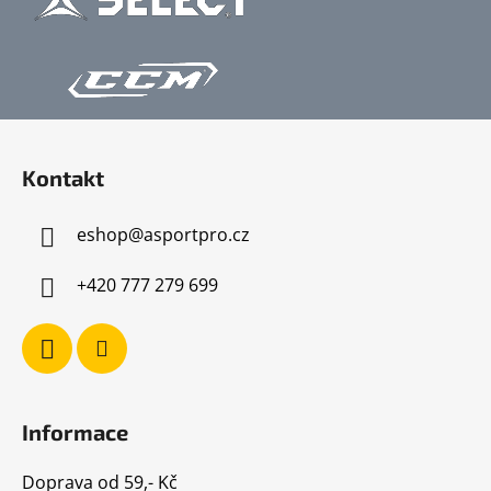
Z
á
Kontakt
p
a
eshop
@
asportpro.cz
t
í
+420 777 279 699
Informace
Doprava od 59,- Kč