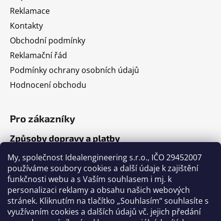
Reklamace
Kontakty
Obchodní podmínky
Reklamační řád
Podmínky ochrany osobních údajů
Hodnocení obchodu
Pro zákazníky
Způsoby dopravy a platby
Jak nakupovat
My, společnost Idealengineering s.r.o., IČO 29452007
používáme soubory cookies a další údaje k zajištění
funkčnosti webu a s Vaším souhlasem i mj. k
Články
personalizaci reklamy a obsahu našich webových
stránek. Kliknutím na tlačítko „Souhlasím“ souhlasíte s
Výběr volejbalového míče
využívaním cookies a dalších údajů vč. jejich předání