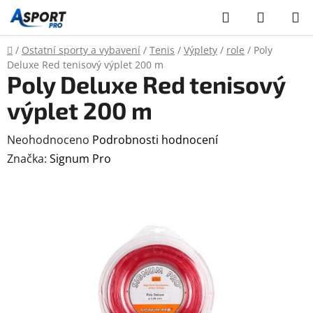
Přejít
Hledat
NÁKUP
na
KOŠÍK
obsah
Domů
/
Ostatní sporty a vybavení
/
Tenis
/
Výplety
/
role
/
Poly
Deluxe Red tenisový výplet 200 m
Poly Deluxe Red tenisový
výplet 200 m
Průměrné
Neohodnoceno
Podrobnosti hodnocení
hodnocení
Značka:
Signum Pro
produktu
je
0,0
z
5
hvězdiček.