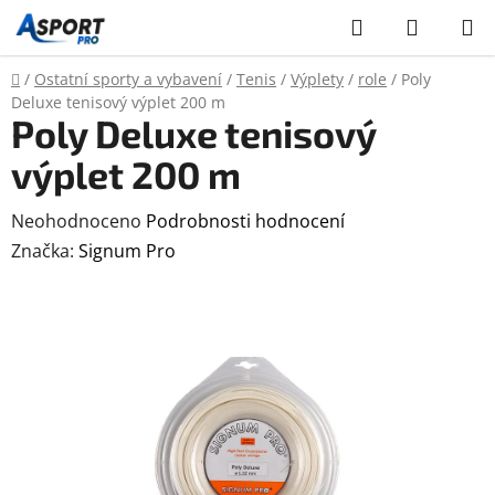
Přejít
Hledat
NÁKUP
na
KOŠÍK
obsah
Domů
/
Ostatní sporty a vybavení
/
Tenis
/
Výplety
/
role
/
Poly
Deluxe tenisový výplet 200 m
Poly Deluxe tenisový
výplet 200 m
Průměrné
Neohodnoceno
Podrobnosti hodnocení
hodnocení
Značka:
Signum Pro
produktu
je
0,0
z
5
hvězdiček.