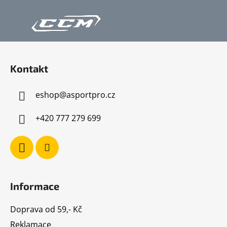
Z
á
Kontakt
p
a
eshop
@
asportpro.cz
t
í
+420 777 279 699
Informace
Doprava od 59,- Kč
Reklamace