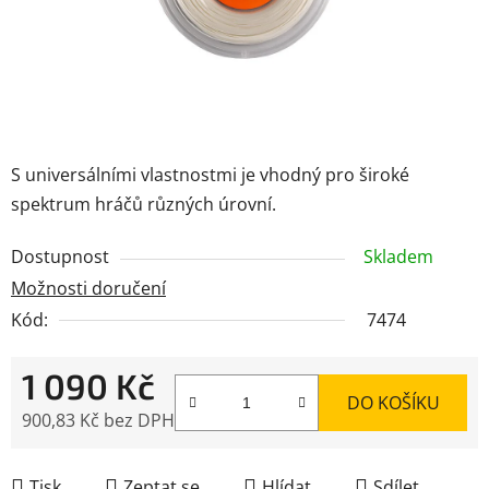
S universálními vlastnostmi je vhodný pro široké
spektrum hráčů různých úrovní.
Dostupnost
Skladem
Možnosti doručení
Kód:
7474
1 090 Kč
DO KOŠÍKU
900,83 Kč bez DPH
Měrná cena:
Tisk
Zeptat se
Hlídat
Sdílet