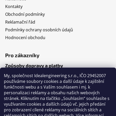
Kontakty
Obchodní podmínky
Reklamační řád
Podmínky ochrany osobních údajů
Hodnocení obchodu
Pro zákazníky
Způsoby dopravy a platby
Jak nakupovat
My, společnost Idealengineering s.r.o., IČO 29452007
používáme soubory cookies a další údaje k zajištění
funkčnosti webu a s Vaším souhlasem i mj. k
Články
personalizaci reklamy a obsahu našich webových
stránek. Kliknutím na tlačítko „Souhlasím“ souhlasíte s
Výběr volejbalového míče
využívaním cookies a dalších údajů vč. jejich předání
pro zobrazení cílené reklamy na sociálních sítích a
Výběr fotbalového míče
reklamních sítích na dalších webech.
Více informací
.