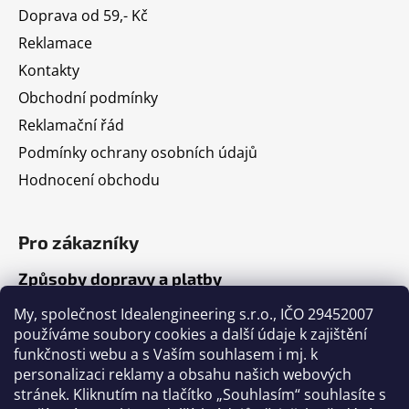
Doprava od 59,- Kč
Reklamace
Kontakty
Obchodní podmínky
Reklamační řád
Podmínky ochrany osobních údajů
Hodnocení obchodu
Pro zákazníky
Způsoby dopravy a platby
Jak nakupovat
My, společnost Idealengineering s.r.o., IČO 29452007
používáme soubory cookies a další údaje k zajištění
funkčnosti webu a s Vaším souhlasem i mj. k
Články
personalizaci reklamy a obsahu našich webových
stránek. Kliknutím na tlačítko „Souhlasím“ souhlasíte s