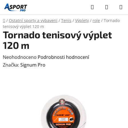
Přejít
Hledat
NÁKUP
na
KOŠÍK
obsah
Domů
/
Ostatní sporty a vybavení
/
Tenis
/
Výplety
/
role
/
Tornado
tenisový výplet 120 m
Tornado tenisový výplet
120 m
Průměrné
Neohodnoceno
Podrobnosti hodnocení
hodnocení
Značka:
Signum Pro
produktu
je
0,0
z
5
hvězdiček.