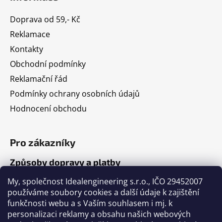
Doprava od 59,- Kč
Reklamace
Kontakty
Obchodní podmínky
Reklamační řád
Podmínky ochrany osobních údajů
Hodnocení obchodu
Pro zákazníky
Způsoby dopravy a platby
Jak nakupovat
My, společnost Idealengineering s.r.o., IČO 29452007
používáme soubory cookies a další údaje k zajištění
funkčnosti webu a s Vaším souhlasem i mj. k
Články
personalizaci reklamy a obsahu našich webových