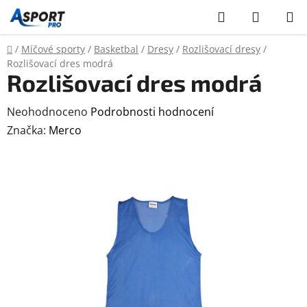
Přejít
Hledat
NÁKUP
na
KOŠÍK
obsah
Domů
/
Míčové sporty
/
Basketbal
/
Dresy
/
Rozlišovací dresy
/
Rozlišovací dres modrá
Rozlišovací dres modrá
Průměrné
Neohodnoceno
Podrobnosti hodnocení
hodnocení
Značka:
Merco
produktu
je
0,0
z
5
hvězdiček.