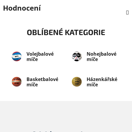
Hodnocení
OBLÍBENÉ KATEGORIE
Volejbalové
Nohejbalové
míče
míče
Basketbalové
Házenkářské
míče
míče