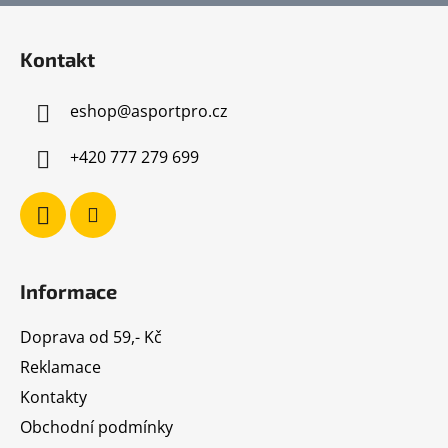
Z
á
Kontakt
p
a
eshop
@
asportpro.cz
t
í
+420 777 279 699
Informace
Doprava od 59,- Kč
Reklamace
Kontakty
Obchodní podmínky