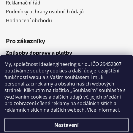
Reklamační řád
Podmínky ochrany osobních údajů
Hodnocení obchodu
Pro zákazníky
Způsoby dopravy a platby
Jak nakupovat
My, společnost Idealengineering s.r.o., IČO 29452007
používáme soubory cookies a další údaje k zajištění
funkčnosti webu a s Vaším souhlasem i mj. k
Články
personalizaci reklamy a obsahu našich webových
stránek. Kliknutím na tlačítko „Souhlasím“ souhlasíte s
Výběr volejbalového míče
využívaním cookies a dalších údajů vč. jejich předání
pro zobrazení cílené reklamy na sociálních sítích a
Výběr fotbalového míče
reklamních sítích na dalších webech.
Více informací
.
Tabulka velikostí míčů
Nastavení