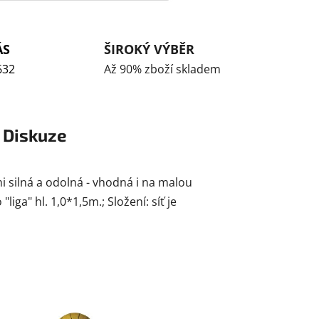
ÁS
ŠIROKÝ VÝBĚR
632
Až 90% zboží skladem
Diskuze
mi silná a odolná - vhodná i na malou
iga" hl. 1,0*1,5m.; Složení: síť je