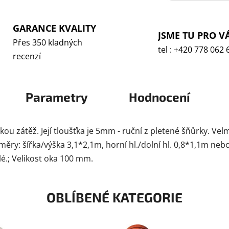
GARANCE KVALITY
JSME TU PRO V
Přes 350 kladných
tel : +420 778 062 
recenzí
Parametry
Hodnocení
u zátěž. Její tloušťka je 5mm - ruční z pletené šňůrky. Vel
ry: šířka/výška 3,1*2,1m, horní hl./dolní hl. 0,8*1,1m nebo "l
lé.; Velikost oka 100 mm.
OBLÍBENÉ KATEGORIE