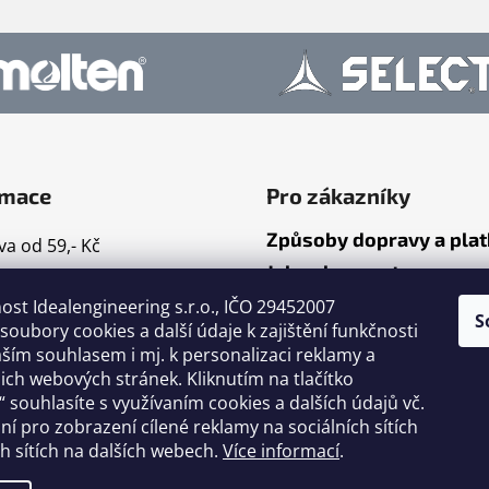
rmace
Pro zákazníky
Způsoby dopravy a pla
a od 59,- Kč
Jak nakupovat
mace
ost Idealengineering s.r.o., IČO 29452007
ty
S
oubory cookies a další údaje k zajištění funkčnosti
dní podmínky
ším souhlasem i mj. k personalizaci reklamy a
ační řád
ch webových stránek. Kliknutím na tlačítko
 souhlasíte s využívaním cookies a dalších údajů vč.
nky ochrany osobních
ání pro zobrazení cílené reklamy na sociálních sítích
h sítích na dalších webech.
Více informací
.
cení obchodu