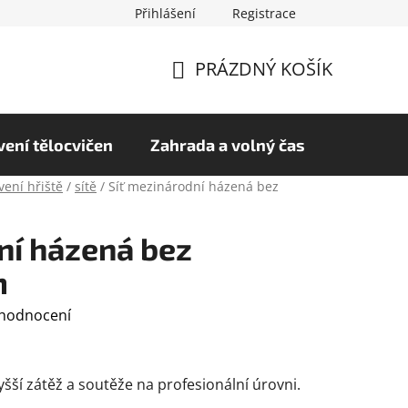
Přihlášení
Registrace
chrany osobních údajů
Hodnocení obchodu
PRÁZDNÝ KOŠÍK
NÁKUPNÍ
KOŠÍK
ení tělocvičen
Zahrada a volný čas
vení hřiště
/
sítě
/
Síť mezinárodní házená bez
ní házená bez
m
 hodnocení
yšší zátěž a soutěže na profesionální úrovni.