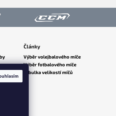
Články
tby
Výběr volejbalového míče
Výběr fotbalového míče
Tabulka velikostí míčů
ouhlasím