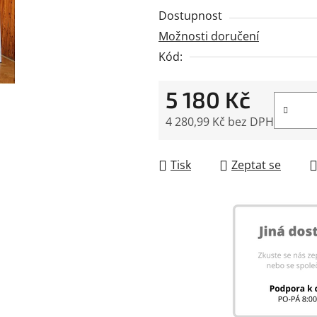
0,0
Dostupnost
z
Možnosti doručení
5
Kód:
hvězdiček.
5 180 Kč
4 280,99 Kč bez DPH
Měrná cena:
Tisk
Zeptat se