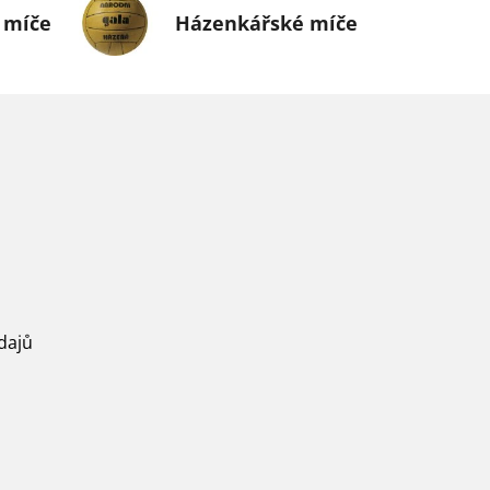
 míče
Házenkářské míče
dajů