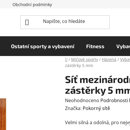
Obchodní podmínky
Reklamační řád
Podmínky o
Ostatní sporty a vybavení
Fitness
Vybav
Domů
/
Míčové sporty
/
Házená
/
Vyba
zástěrky 5 mm
Síť mezinárod
zástěrky 5 m
Průměrné
Neohodnoceno
Podrobnosti
hodnocení
Značka:
Pokorný sítě
produktu
Velmi silná a odolná, pro nejv
je